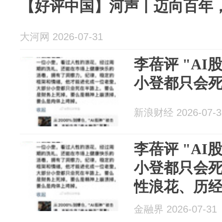
【好评中国】河声丨迈向百年，
大河网 2026-07-31
李蓓评 "AI
小登都只会
新浪财经 2026-07-3
李蓓评 "AI
小登都只会
性浪花、历
能进化成老
金融界 2026-07-31