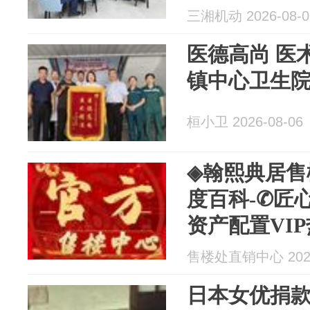
三湘机动 2026-08-0
医德高尚 医
镇中心卫生
桓小卫 2026-08-06
◈翰熙典居售
度百科-✆匠
资产配置VI
售楼处直销中心 2026
日本女优捐