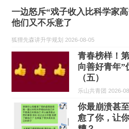
一边怒斥“戏子收入比科学家高
他们又不乐意了
狐狸先森讲升学规划 2026-08-05
青春榜样！第
向善好青年”
（五）
乐山共青团 2026-08
你最崩溃甚
愈了你，让
糟？