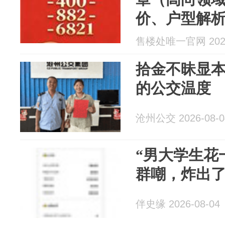
价、户型解
道
售楼处唯一官网 2026
拾金不昧显本
的公交温度
沧州公交 2026-08-0
“男大学生花
群嘲，炸出
伴史缘 2026-08-04