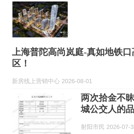
上海普陀高尚岚庭-真如地铁口
区！
新房线上营销中心 2026-08-01
两次拾金不
城公交人的
射阳市民 2026-07-3