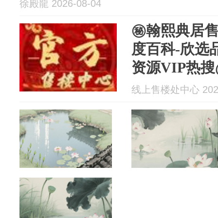
徐殿龍 2026-08-04
㊙翰熙典居售
度百科-欣选
资源VIP热搜
线上售楼处中心 2026