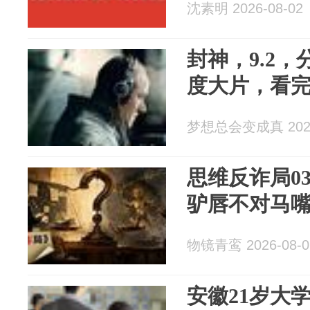
沈素明 2026-08-02
封神，9.2
度大片，看
梦想总会变成真 2026
思维反诈局03
驴唇不对马
物镜青鸾 2026-08-0
安徽21岁大