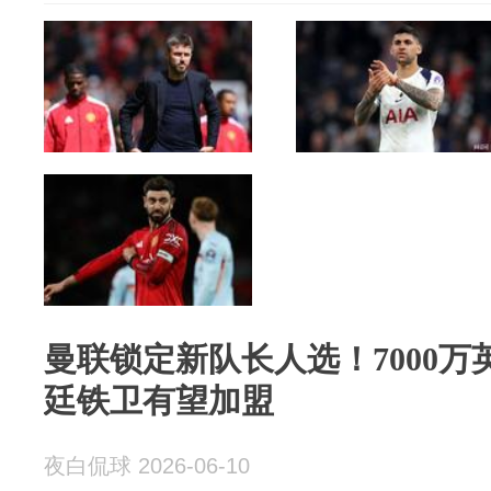
曼联锁定新队长人选！7000
廷铁卫有望加盟
夜白侃球 2026-06-10