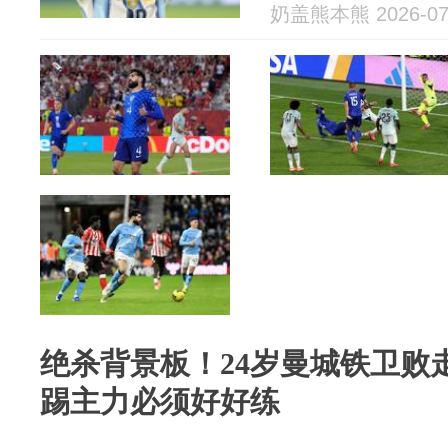
奶盖熊本熊 2026-07
绝杀背景板！24岁曼城铁卫败
踢主力必须好好练