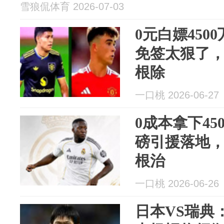
雪狼侃体育 2026-07-03
0元白嫖450
免签太狠了
根除
一口桃 2026-06-27
0成本拿下45
磅引援落地
根治
一口桃 2026-06-26
日本VS瑞典