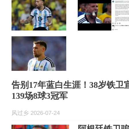
告别17年蓝白生涯！38岁铁
139场8球3冠军
风过乡 2026-07-24
阿根廷铁卫