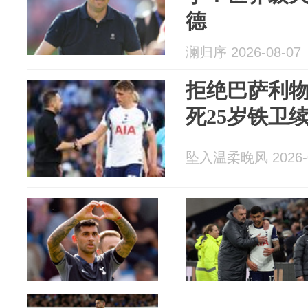
德
澜归序 2026-08-07
拒绝巴萨利物
死25岁铁卫
坠入温柔晚风 2026-0