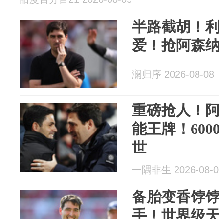
半路截胡！
爱！抢阿森纳 
澜归序 2026-08-08
重磅抢人！
能王牌！600
世
一隅非生 2026-08-0
备胎变香饽
手！世界级