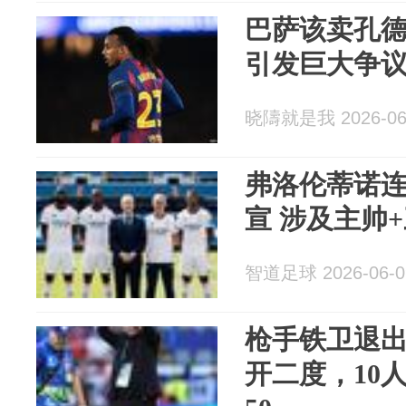
巴萨该卖孔
引发巨大争
晓隯就是我 2026-06
弗洛伦蒂诺连
宣 涉及主帅
智道足球 2026-06-0
枪手铁卫退
开二度，10人