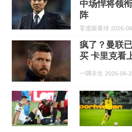
中场悍将领
阵
零度眼看球 2026-06
疯了？曼联已
买 卡里克看
一隅非生 2026-06-2