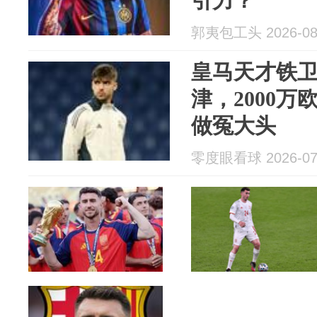
引力？
郭夷包工头 2026-08
皇马天才铁
津，2000
做冤大头
零度眼看球 2026-07