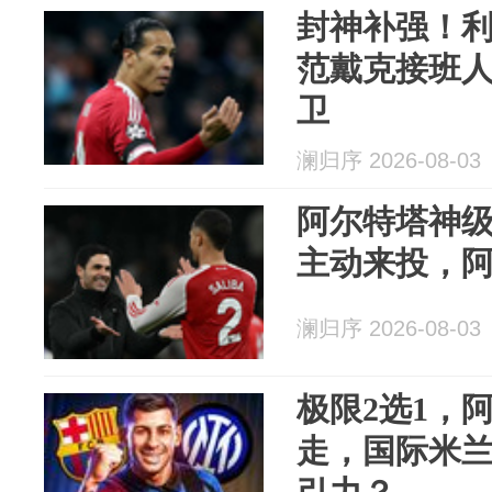
封神补强！利物
范戴克接班
卫
澜归序 2026-08-03
阿尔特塔神级捡
主动来投，
澜归序 2026-08-03
极限2选1，
走，国际米