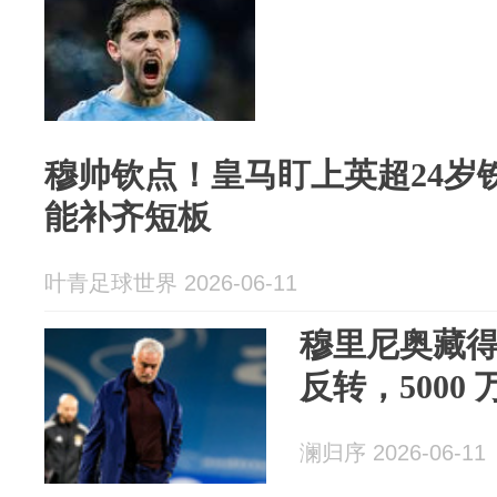
穆帅钦点！皇马盯上英超24岁铁
能补齐短板
叶青足球世界 2026-06-11
穆里尼奥藏
反转，5000
澜归序 2026-06-11