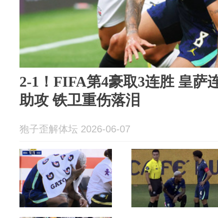
2-1！FIFA第4豪取3连胜 皇
助攻 铁卫重伤落泪
狍子歪解体坛 2026-06-07