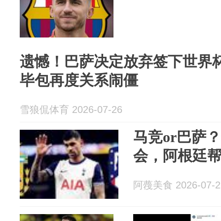
遗憾！巴萨决定放弃签下世界杯
毕包再度关系闹僵
雪狼侃体育 2026-07-26
马竞or巴萨
会，阿根廷
阿薎美食 2026-07-2