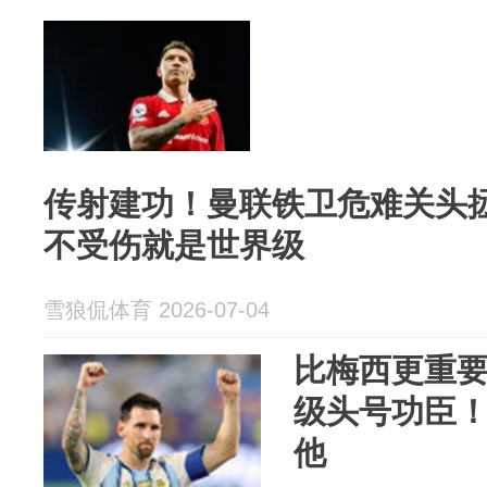
传射建功！曼联铁卫危难关头拯
不受伤就是世界级
雪狼侃体育 2026-07-04
比梅西更重
级头号功臣
他