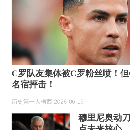
C罗队友集体被C罗粉丝喷！但
名宿抨击！
历史第一人梅西 2026-06-19
穆里尼奥动
点未来核心，凑