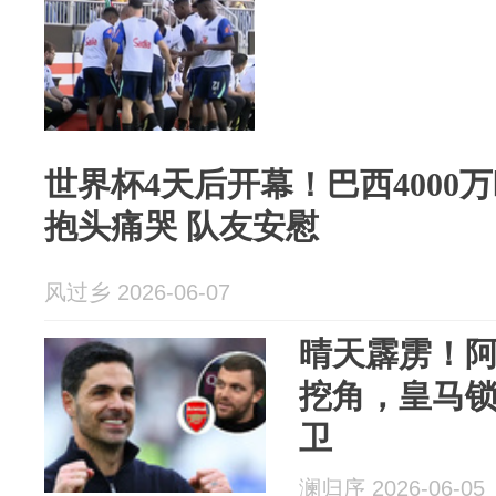
世界杯4天后开幕！巴西4000
抱头痛哭 队友安慰
风过乡 2026-06-07
晴天霹雳！
挖角，皇马
卫
澜归序 2026-06-05