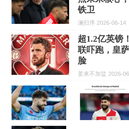
铁卫
澜归序 2026-06-14
超1.2亿英
联吓跑，皇萨
脸
姜来不加盐 2026-06