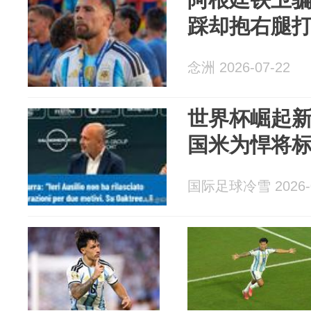
踩却抱右腿打
念洲 2026-07-22
世界杯崛起
国米为悍将标
国际足球冷雪 2026-0