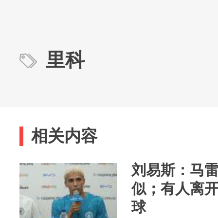
里科
相关内容
刘易斯：马
似；有人离
球