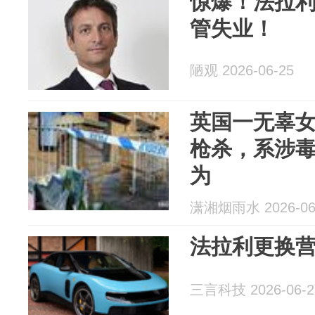
惊爆！法拉
管失业！
陋观 2026-06-25
英国一无辜
枪杀，系涉
为
潇湘烟雨水 2026-06
法拉利更换
三言科技 2026-06-2