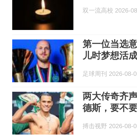
双一流高校 2026-08
第一位当选意
儿时梦想活
足球周刊 2026-08-0
两大传奇齐声
德斯，要不
搏击视野 2026-08-0