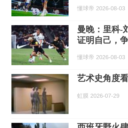
懂球帝 2026-08-03
曼晚：里科-
证明自己，
懂球帝 2026-08-03
艺术史角度
虹膜 2026-07-29
西班牙野火