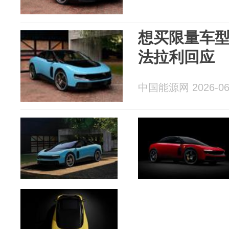
想买限量车
法拉利回应
中国能源网 2026-06