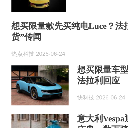
想买限量款先买纯电Luce？法
货”传闻
热点科技 2026-06-24
想买限量车
法拉利回应
快科技 2026-06-24
意大利Vesp