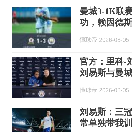
曼城3-1K
功，赖因德
懂球帝 2026-08-05
官方：里科-
刘易斯与曼
懂球帝 2026-08-05
刘易斯：三
常单独带我