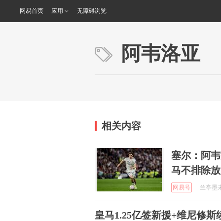
网易首页
应用
无障碍浏览
阿韦洛亚
相关内容
塞尔：阿韦
马不排除放
网易号
兰亭墨未干
皇马1.25亿签新援+维尼修