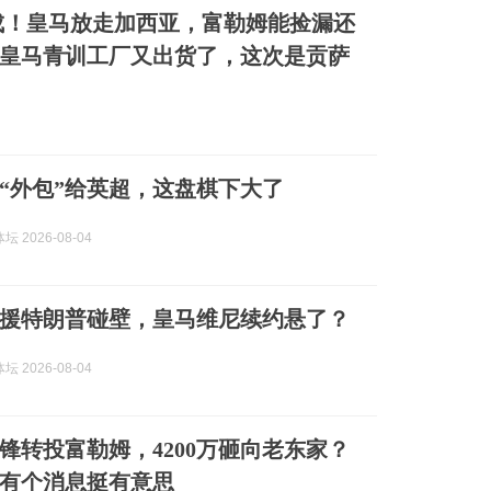
 分成！皇马放走加西亚，富勒姆能捡漏还
皇马青训工厂又出货了，这次是贡萨
“外包”给英超，这盘棋下大了
 2026-08-04
援特朗普碰壁，皇马维尼续约悬了？
 2026-08-04
边锋转投富勒姆，4200万砸向老东家？
有个消息挺有意思