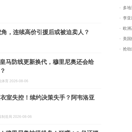
多地
李亚鹏含泪感谢“
欧洲
挖角，连续高价引援后或被迫卖人？
美国
抢劫刺死
皇马防线更新换代，穆里尼奥还会给
？
育 2026-08-06
更衣室失控！续约决策失手？阿韦洛亚
造局 2026-08-06