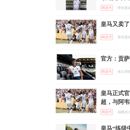
网易号
带你逛体坛
皇马又卖了
网易号
带你逛体坛
官方：贡萨
网易号
体坛周报 
皇马正式官
超，与阿韦
网易号
福酱的小时
皇马“练级