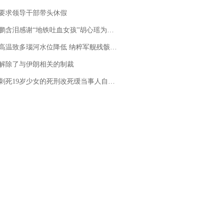
要求领导干部带头休假
地铁吐血女孩”胡心瑶为嫣然天使捐99999元：这份捐赠太沉重，尊重其捐赠意愿，个人向胡心瑶和她的病友之家各捐赠99999元
高温致多瑙河水位降低 纳粹军舰残骸重见天日
解除了与伊朗相关的制裁
19岁少女的死刑改死缓当事人自述：出狱11年间始终刻意躲避被害人家属