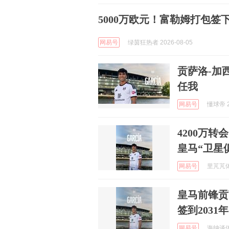
5000万欧元！富勒姆打包
网易号
绿茵狂热者 2026-08-05
贡萨洛-加
任我
网易号
懂球帝 2
4200万
皇马“卫星
网易号
里芃芃体育
皇马前锋贡
签到2031年
网易号
海纳谈体育