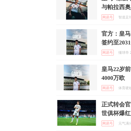
与帕拉西奥
网易号
智道足球 
官方：皇马
签约至203
网易号
懂球帝 2
皇马22岁
4000万欧
网易号
体育硬核说
正式转会官
世俱杯爆红
网易号
元气满分吖