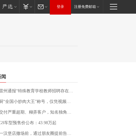
登录
注册免费邮箱
新闻
通报“特殊教育学校教师招聘存在违规行为”：已启动问责程序 副校长被停职
“全国小炒肉大王”称号，仅凭视频评出？中国烹饪协会回应
期、糊弄客户，知名独角兽车企创始人回应：都没证据，将依法采取措施，“本人长期与美国交管局保持沟通，对方表示肯定”
G9车型预售价公布：43.98万起
撤场前，通过朋友圈提前告知逐一退费，有顾客仅剩1元也全被退回，分文不少；顾客：言而有信，让人感动