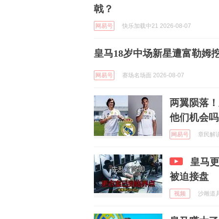
戟？
网易号
快乐加载中21 2026-08-07
皇马18岁中场新星遭富勒姆
网易号
赛场名场面 2026-08-07
两翼陨落！
他们机会吗
网易号
章民解说体
皇马
被迫接盘
视频
沙雕道具制