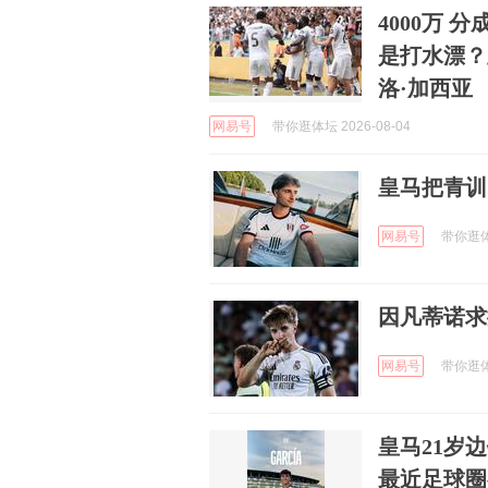
4000万
是打水漂？
洛·加西亚
网易号
带你逛体坛 2026-08-04
皇马把青训
网易号
带你逛体坛
因凡蒂诺求
网易号
带你逛体坛
皇马21岁
最近足球圈