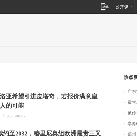
热点
广东雷州
洛亚希望引进皮塔奇，若报价满意皇
费大厨
人的可能
被传交付严重超
 2026-08-07
享界
斯续约至2032，穆里尼奥组欧洲最贵三叉
郑州一汉堡店