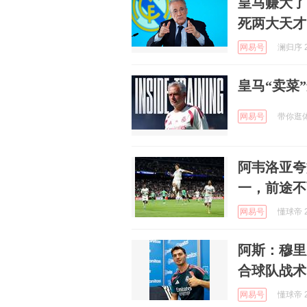
皇马赚大了
死两大天才
网易号
澜归序 2
皇马“卖菜
网易号
带你逛体坛
阿韦洛亚夸
一，前途不
网易号
懂球帝 2
阿斯：穆里
合球队战术
网易号
懂球帝 2