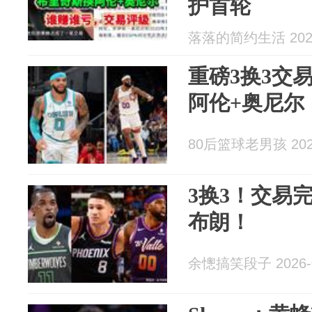
护首轮
落落的简约生活 2026
重磅3换3交
阿伦+奥尼尔
80后篮球老男孩 2026
3换3！交易
布朗！
余憁搞笑段子 2026-0