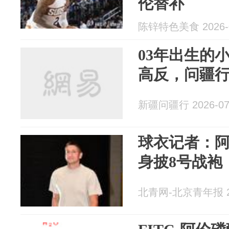
伦替补
陈锌特色美食 2026-0
03年出生的
高反，问疆
新疆问疆行 2026-07
球衣记者：
身披8号战袍
北青网-北京青年报 20