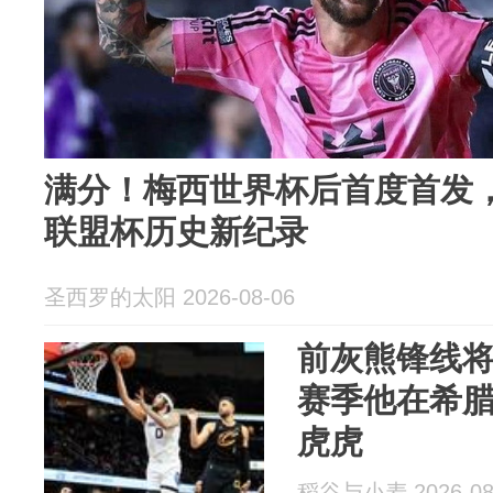
满分！梅西世界杯后首度首发，
联盟杯历史新纪录
圣西罗的太阳 2026-08-06
前灰熊锋线
赛季他在希
虎虎
稻谷与小麦 2026-08