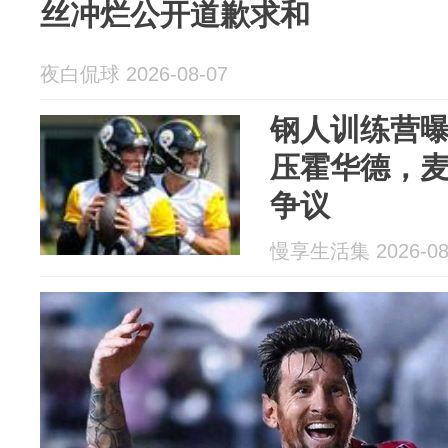
丝冲烂公开道歉求和
夜白侃球 2026-08-07
钢人训练营曝
压霍华德，
争议
慢享生活集 2026-08