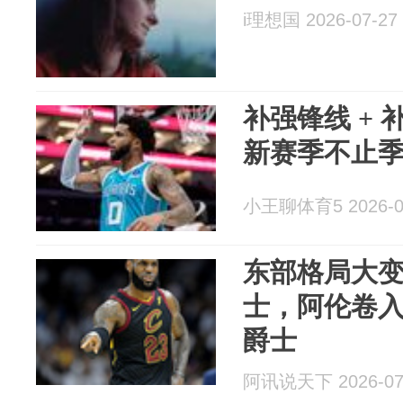
i理想国 2026-07-27
补强锋线 +
新赛季不止
小王聊体育5 2026-0
东部格局大
士，阿伦卷
爵士
阿讯说天下 2026-07