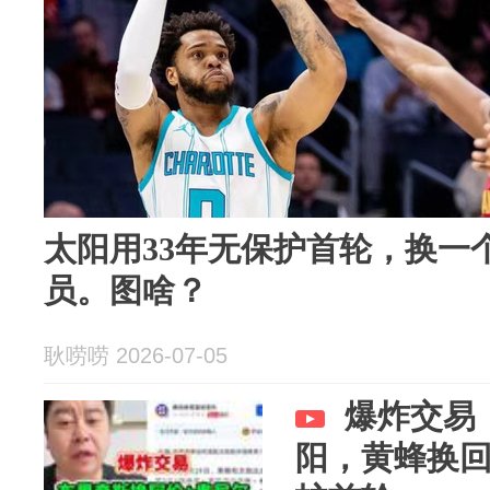
太阳用33年无保护首轮，换一
员。图啥？
耿唠唠 2026-07-05
爆炸交易
阳，黄蜂换回