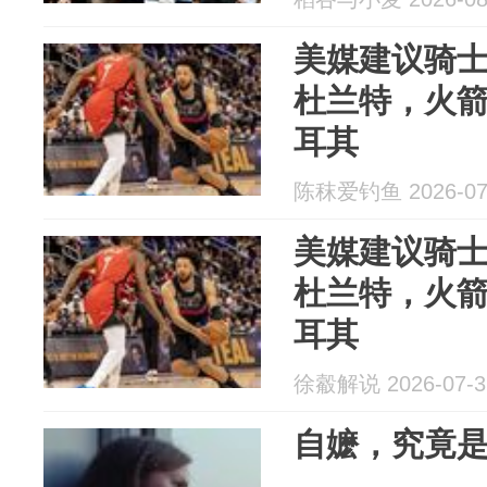
美媒建议骑士
杜兰特，火
耳其
陈秣爱钓鱼 2026-07
美媒建议骑士
杜兰特，火
耳其
徐觳解说 2026-07-3
自嬷，究竟