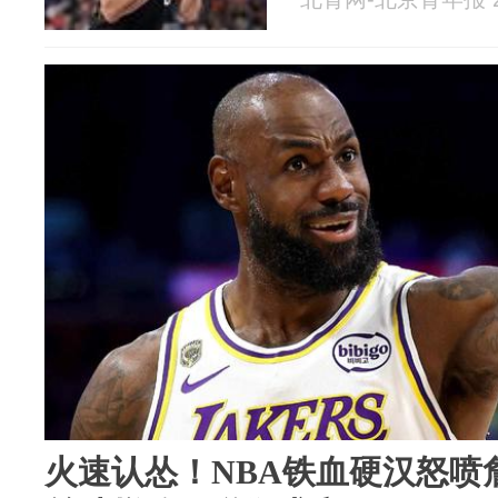
火速认怂！NBA铁血硬汉怒喷