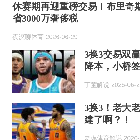
休赛期再迎重磅交易！布里奇斯
省3000万奢侈税
夜溟聊体育 2026-06-29
3换3交易双
降本，小桥签8
丁蓳解说 2026-06-2
3换3！老大
建了啊？！
老癘体育解说 2026-0