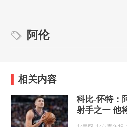
阿伦
相关内容
科比-怀特：
射手之一 他
北青网-北京青年报 20