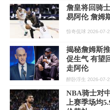
詹皇将回骑
易阿伦 詹姆
惊奇侃球 2026-07-2
揭秘詹姆斯
促生气 有望
走阿伦
醉卧浮生 2026-07-2
NBA骑士对
上赛季场均5.