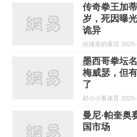
传奇拳王加蒂
岁，死因曝
诡异
动漫里的童话 2025-1
墨西哥拳坛
梅威瑟，但
了
郝小小看体育 2025-1
曼尼·帕奎奥
国市场