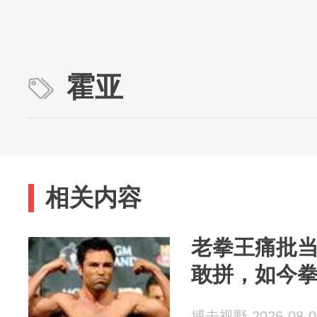
霍亚
相关内容
老拳王痛批
敢拼，如今
搏击视野 2026-08-0