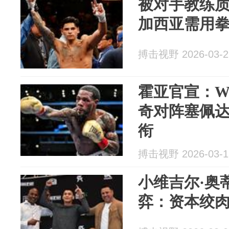
被对手教练质
加西亚需用
搏击视野 2026-03-2
霍亚官宣：W
奇对阵塞佩
衔
搏击视野 2026-03-1
小维吉尔·奥
弈：资本绞