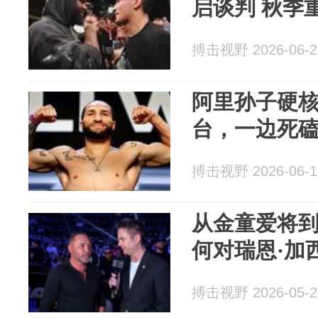
启谈判 秋季
搏击视野 2026-06-2
阿里孙子硬
台，一边死
搏击视野 2026-06-1
从金童爱将
何对瑞恩·加
搏击视野 2026-05-2