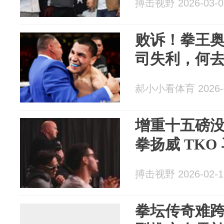
搏击视野 2026-03-0
败诉！拳王
司失利，何
郝小小看体育 2026-0
增重十五磅
拳扬威 TK
搏击视野 2026-02-1
拳坛传奇难