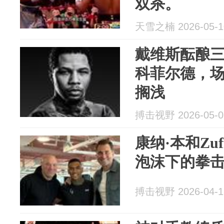
双杀。
天雪之楠 2026-05-1
戴维斯酝酿
科菲尔德，
搁浅
搏击视野 2026-05-0
康纳·本和Zu
泡沫下的拳
搏击视野 2026-04-1