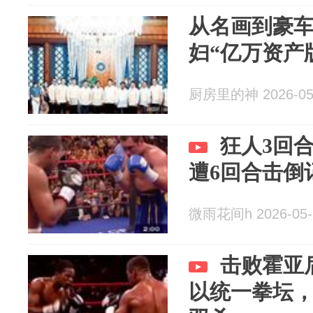
从名画到豪
妇“亿万资产
厨房里的神 2026-05
狂人3回
遭6回合击倒
微雨花间h 2026-05-
击败霍亚
以统一拳坛