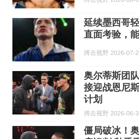
延续墨西哥
直面考验，能
搏击视野 2026-07-2
奥尔蒂斯团
接迎战恩尼
计划
搏击视野 2026-06-3
僵局破冰！