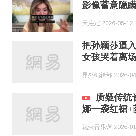
影像蓄意隐
天注定 2026-05-12
把孙颖莎逼入
女孩哭着离
界外编辑部 2026-04
质疑传统
娜一袭红裙+
花朵音乐课 2026-01