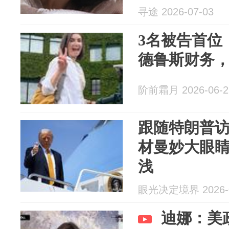
寻途 2026-07-03
3名被告首位
德鲁斯财务
阶前霜月 2026-06-2
跟随特朗普
材曼妙大眼
浅
眼光决定境界 2026-0
迪娜：美