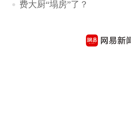
费大厨“塌房”了？