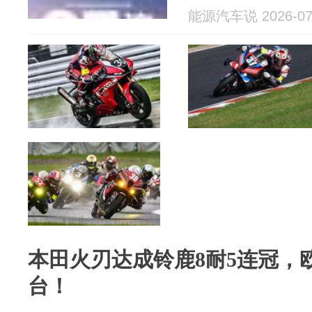
能源汽车说 2026-07
本田火刃达成铃鹿8耐5连冠，
台！