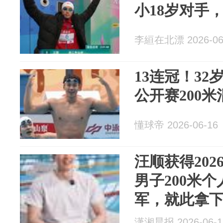
小18岁对手
李絙在北漂 2026-06
13连冠！3
公开赛200
懂球帝 2026-06-16
汪顺获得20
男子200米
军，就此拿下
潇湘晨报 2026-06-1