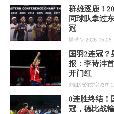
群雄逐鹿！20
同球队拿过
冠
懂球帝 2026-05-26
国羽2连冠？
报：李诗沣首局
开门红
刘姚尧的文字城堡 202
8连胜终结！
冠，德比战输