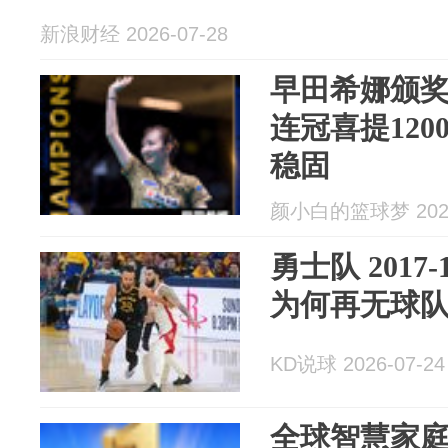
新浪财经 2026-07-28
早田希娜颁
连冠喜提120
稳固
颜小白的篮球梦 2026
勇士队 2017
为何再无球
KD说球 2026-07-24
全球智慧家