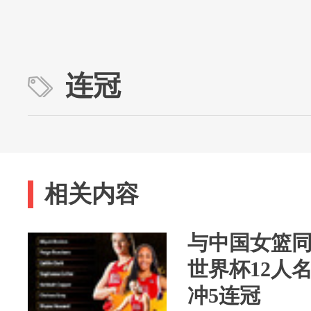
连冠
相关内容
与中国女篮
世界杯12人
冲5连冠