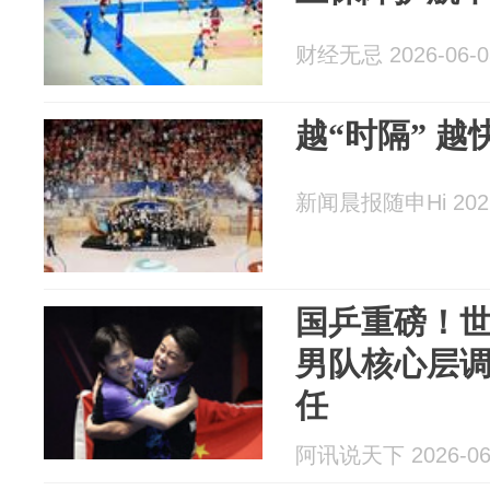
财经无忌 2026-06-0
越“时隔” 越
新闻晨报随申Hi 2026
国乒重磅！世
男队核心层
任
阿讯说天下 2026-06