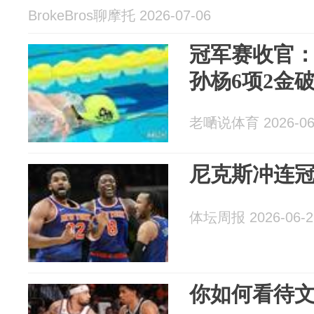
BrokeBros聊摩托 2026-07-06
冠军赛收官：
孙杨6项2金
老嗮说体育 2026-06
尼克斯冲连
体坛周报 2026-06-2
你如何看待