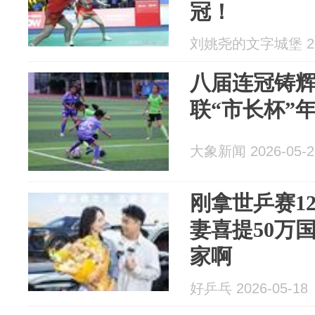
冠！
刘姚尧的文字城堡 202
八届连冠铸辉
联“市长杯”
大象新闻 2026-05-2
刚拿世乒赛1
妻喜提50万
家啊
好乒乓 2026-05-18