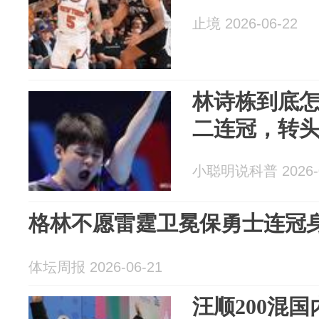
止境 2026-06-22
林诗栋到底
二连冠，转
小聪明说科普 2026-0
格林不愿雷霆卫冕保勇士连冠
体坛周报 2026-06-21
汪顺200混国