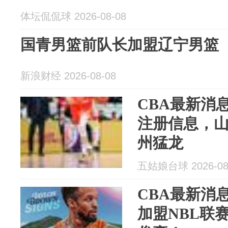
体坛侃侃球 2026-08-08
国青男篮前队长加盟辽宁男篮
新浪财经 2026-08-08
CBA最新消
注册信息，
州猛龙
五姑娘台球 2026-08
CBA最新消
加盟NBL联