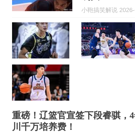
小鞄搞笑解说 2026-0
重磅！辽篮官宣签下段睿骐，4
川千万培养费！