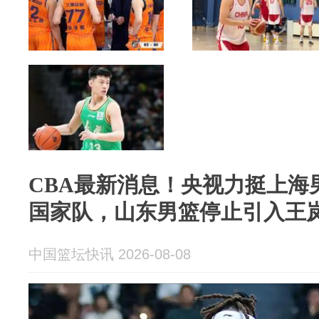
CBA最新消息！央视力挺上海
国家队，山东男篮停止引入王
中国篮坛快讯 2026-08-08