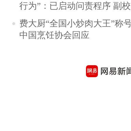
行为”：已启动问责程序 副
费大厨“全国小炒肉大王”称
中国烹饪协会回应