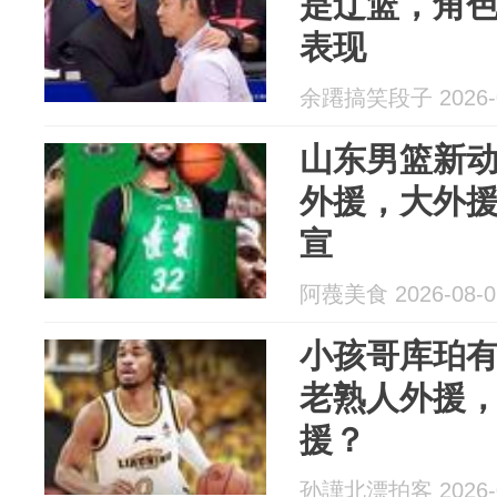
是辽篮，角
表现
余蹮搞笑段子 2026-0
山东男篮新
外援，大外
宣
阿薎美食 2026-08-0
小孩哥库珀
老熟人外援
援？
孙譁北漂拍客 2026-0