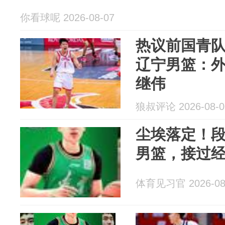
你看球呢 2026-08-07
热议前国青
辽宁男篮：
继伟
狼叔评论 2026-08-0
尘埃落定！
男篮，接过经
体育见习官 2026-08