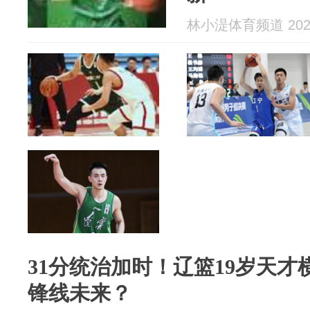
林小湜体育频道 2026
31分统治加时！辽篮19岁天才
锋线未来？