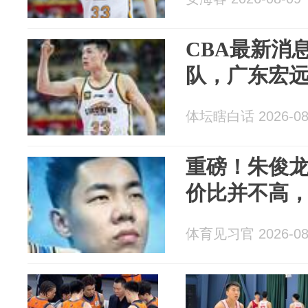
CBA最新消
队，广东宏远
体坛瞎白话 2026-08
重磅！朱俊
价比并不高
体育见习官 2026-08