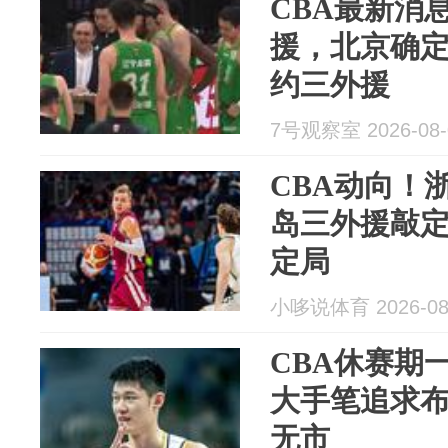
CBA最新消
援，北京确
约三外援
7号观察室 2026-08-
CBA动向！
岛三外援敲
定局
小哆说体育 2026-08
CBA休赛期
大手笔追求
无市