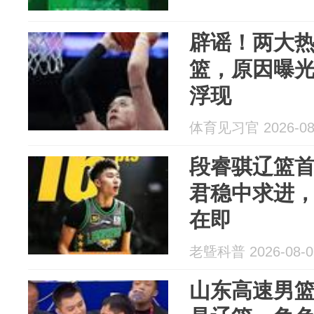
辟谣！两大
篮，原因曝
浮现
体育见习官 2026-08
段睿骐辽篮
君稳中求进，
在即
老曁科普 2026-08-0
山东高速男