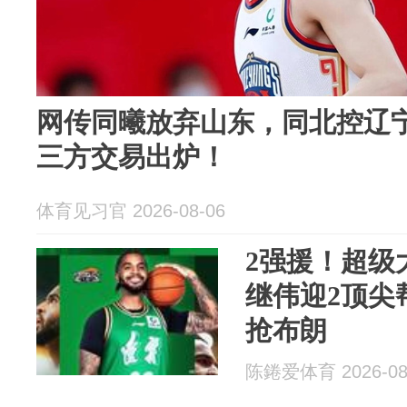
网传同曦放弃山东，同北控辽
三方交易出炉！
体育见习官 2026-08-06
2强援！超级
继伟迎2顶尖
抢布朗
陈錈爱体育 2026-08