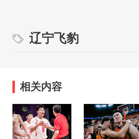
辽宁飞豹
相关内容