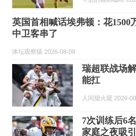
英国首相喊话埃弗顿：花150
中卫客串了
体坛观察猿 2026-08-08
瑞超联战场
能扛
人间烟火观 2026-08
7次训练后6
家庭之夜吸引