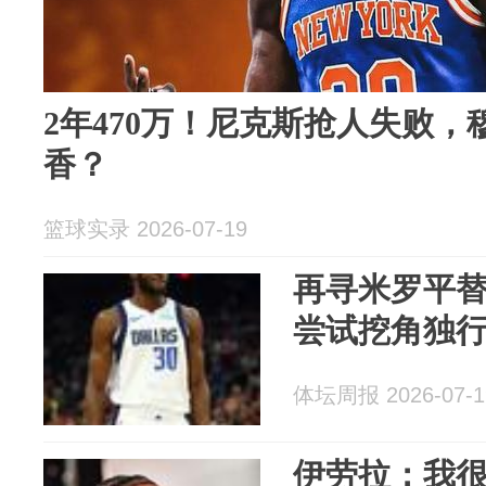
2年470万！尼克斯抢人失败
香？
篮球实录 2026-07-19
再寻米罗平替
尝试挖角独
体坛周报 2026-07-1
伊劳拉：我