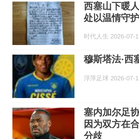
西塞山下暖
处以温情守
时代人生 2026-07-1
穆斯塔法·西
浮萍足球 2026-07-1
塞内加尔足
因为双方在
分歧