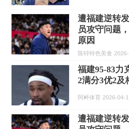
遭福建逆转
员攻守问题，
原因
陈锌特色美食 2026-0
福建95-83
2满分3优2及
阿衃体育 2026-04-1
遭福建逆转