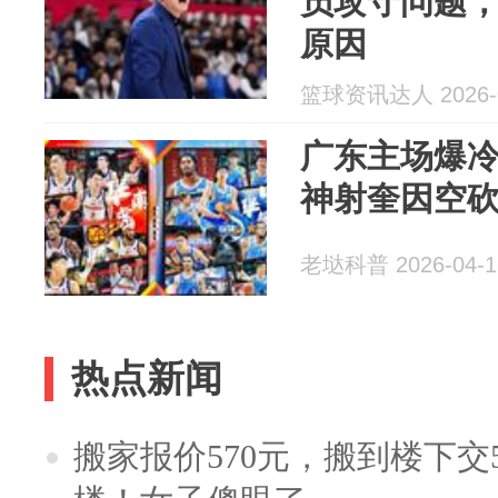
员攻守问题，
原因
篮球资讯达人 2026-0
广东主场爆冷
神射奎因空砍
老垯科普 2026-04-1
热点新闻
搬家报价570元，搬到楼下交5