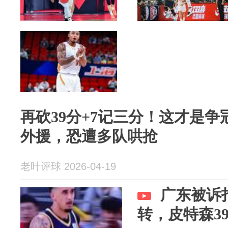
再砍39分+7记三分！这才是
外援，恐遭多队哄抢
老叶评球 2026-04-19
广东被诉
转，皮特森39