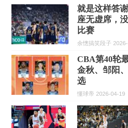
就是这样答
座无虚席，
比赛
余憁搞笑段子 2026-0
CBA第40
金秋、邹阳
选
懂球帝 2026-04-19