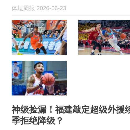
体坛周报 2026-06-23
神级捡漏！福建敲定超级外援续
季拒绝降级？