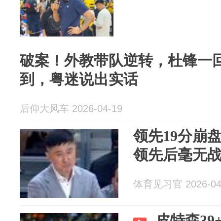
破案！外教带队逆转，杜锋一
到，粤迷说出实话
后仰大风车 2026-04-19
领先19分崩
领先后毫无
体育见习官 2026-04
皮特森39