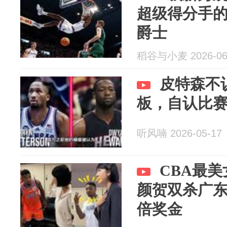
超级得分手
爵士
稻谷与小麦 2026-06
皮特森不
板，自认比
听风喃 2026-05-17
CBA最
颜贺双杀广东
倍奖金