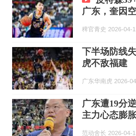
广东，奎因空砍
稗官青史 2026-04-1
下半场防线
虎不敌福建
广东华南虎 2026-04
广东遭19分
主力心态膨
范动舍长 2026-04-1