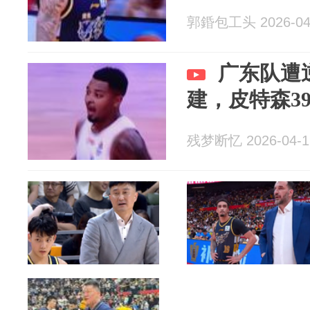
郭錉包工头 2026-04
广东队遭
建，皮特森3
残梦断忆 2026-04-1