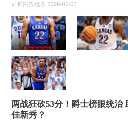
后仰跳投绝杀 2026-07-07
两战狂砍53分！爵士榜眼统治 
佳新秀？