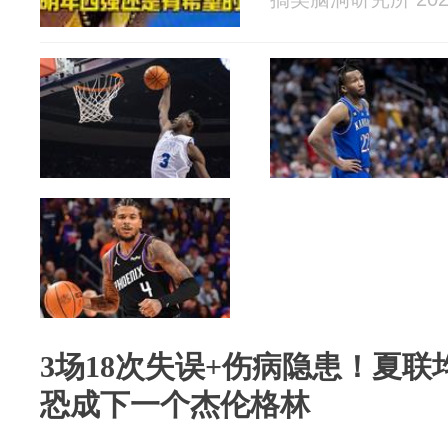
3场18次失误+伤病隐患！夏联均
恐成下一个杰伦格林