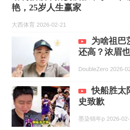
艳，25岁人生赢家
大西体育 2026-02-21
为啥祖巴
还高？浓眉
DoubleZero 2026-0
快船胜太
史致歉
墨染锦年p 2026-02-