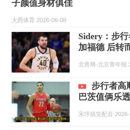
子颜值身材俱佳
大西体育 2026-06-08
Sidery：
加福德 后转
北青网-北京青年报 20
步行者高
巴茨值俩乐
宋垀搞笑配音 2026-0