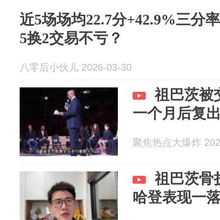
近5场场均22.7分+42.9%三
5换2交易不亏？
八零后小伙儿 2026-03-30
祖巴茨被
一个月后复
聚焦热点大爆炸 2026
祖巴茨骨
哈登表现一