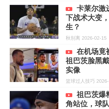
卡莱尔激
下战术大变
生？
秋别离 2026-02-15
在机场竟
祖巴茨脸黑
实像
篮球过人技巧 2026-0
祖巴茨爆
角站位，球