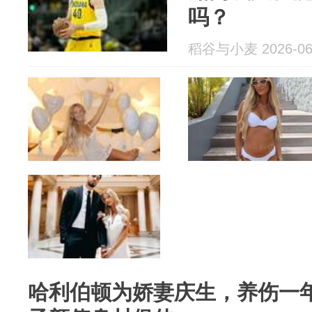
吗？
稻谷与小麦 2026-06
哈利伯顿为娇妻庆生，养伤一年