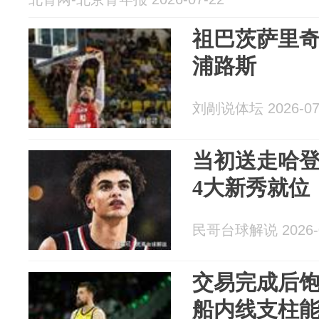
祖巴茨萨里
浦路斯
刘剮说体坛 2026-07
当初送走哈
4大新秀就位
民哥台球解说 2026-0
交易完成后
船内线支柱