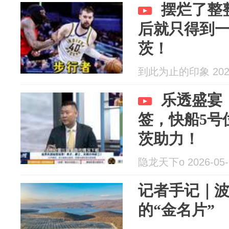
摆烂了整
后就只得到
茨！
到此为止的印象 2026
乐透盛宴
签，快船5号
茨助力！
隐龙天下o 2026-05-
记者手记｜
的“金名片”