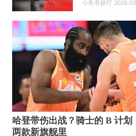
小鱼有娱吖 2026-03
哈登带伤出战？骑士的 B 计
两款新旗舰里