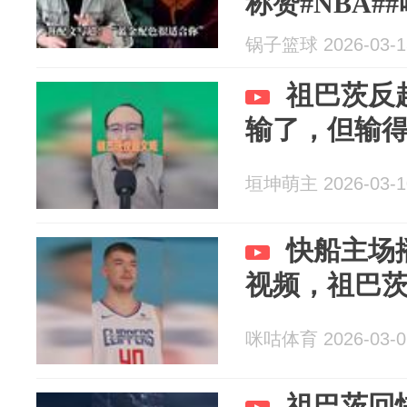
称赞#NBA#
锅子篮球 2026-03-1
祖巴茨反
输了，但输
垣坤萌主 2026-03-1
快船主场
视频，祖巴
咪咕体育 2026-03-0
祖巴茨回