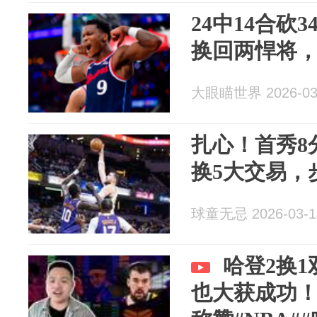
24中14合砍
换回两悍将
大眼瞄世界 2026-03
扎心！首秀8
换5大交易，
球童无忌 2026-03-1
哈登2换1
也大获成功