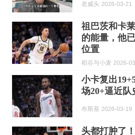
老威头 2026-03-21
祖巴茨和卡
的能量，他
位置
稻谷与小麦 2026-03
小卡复出19+
场20+逼近队
布斯基 2026-03-19
头都打肿了