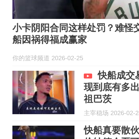
小卡阴阳合同这样处罚？难怪
船因祸得福成赢家
你的篮球频道 2026-02-25
快船成交
现到底有多
祖巴茨
主宰稳场 2026-02-2
快船真要散