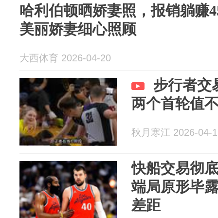
哈利伯顿晒娇妻照，报销躺赚4
美丽娇妻细心照顾
大西体育 2026-04-20
步行者交
两个首轮值
秋月寒江 2026-04-1
快船交易彻
端局原形毕
差距