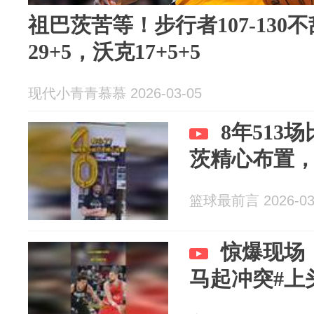
祖巴茨苦等！步行者107-13
29+5，沃克17+5+5
现代小青青慕慕 2026-03-05
8年513
茨精心布置
篮球最前言 2026-03
惊爆现场
马起冲突#上