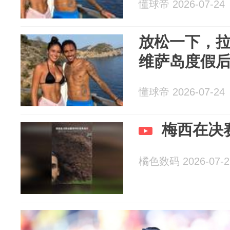
懂球帝 2026-07-24
放松一下，
维萨岛度假
懂球帝 2026-07-24
梅西在决
橘色数码 2026-07-2