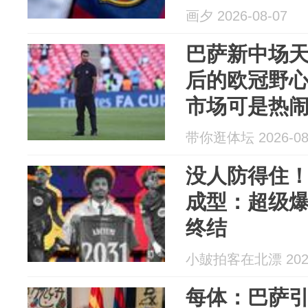
画夕 2026-08-07
巴萨新中场
后的欧冠野
市场可是热
里的那股执
带你逛体坛 2026-08
没人防得住
成型：超级爆
终结
小皷拍客在北漂 2026
每体：巴萨