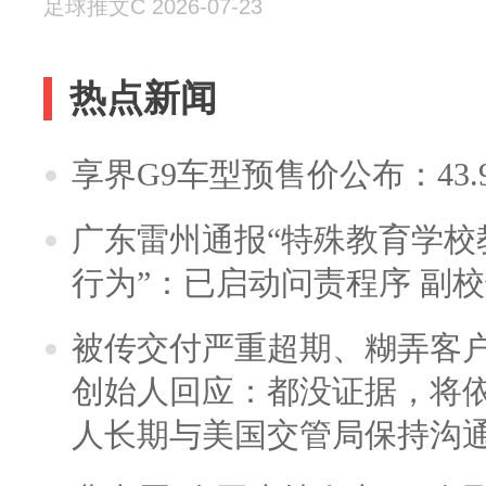
足球推文C 2026-07-23
热点新闻
享界G9车型预售价公布：43.
广东雷州通报“特殊教育学校
行为”：已启动问责程序 副
被传交付严重超期、糊弄客
创始人回应：都没证据，将依
人长期与美国交管局保持沟通