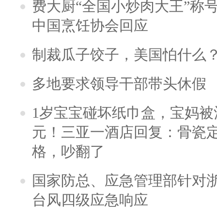
费大厨“全国小炒肉大王”称
中国烹饪协会回应
制裁瓜子饺子，美国怕什么
多地要求领导干部带头休假
1岁宝宝碰坏纸巾盒，宝妈被酒
元！三亚一酒店回复：骨瓷
格，吵翻了
国家防总、应急管理部针对
台风四级应急响应