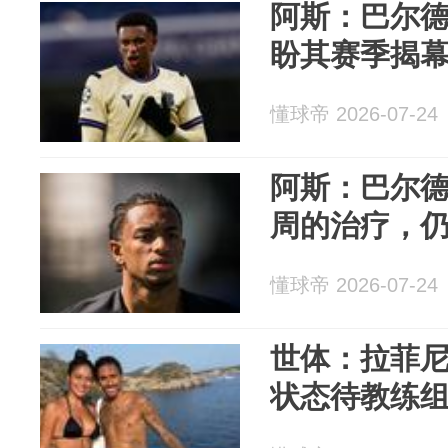
阿斯：巴尔
盼其赛季揭
懂球帝 2026-07-24
阿斯：巴尔
周的治疗，
懂球帝 2026-07-24
世体：拉菲尼
状态待教练