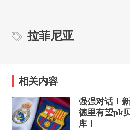
拉菲尼亚
相关内容
强强对话！
德里有望pk
库！