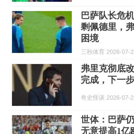
巴萨队长危
剩佩德里，
困境
三秋体育 2026-07-2
弗里克彻底
完成，下一步
奇史怪谈 2026-07-2
世体：巴萨
无意提高1亿