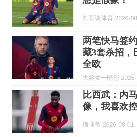
刘哥谈体育 2026-08
两笔快马签
藏3套杀招，
全欧
大龄女一晓彤 2026-0
比西武：内
像，我喜欢
懂球帝 2026-08-01