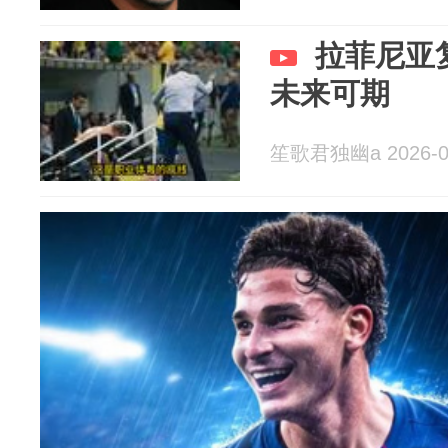
拉菲尼亚
未来可期
笙歌君独幽a 2026-0