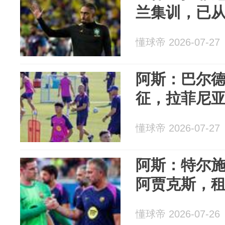
兰集训，已
懂球帝 2026-07-27
阿斯：巴尔
征，拉菲尼
懂球帝 2026-07-27
阿斯：特尔
阿贾克斯，
懂球帝 2026-07-26