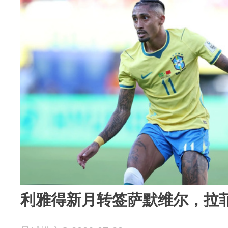
利雅得新月转签萨默维尔，拉