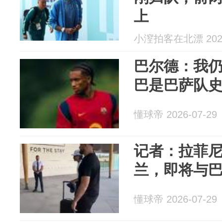
上
小潌拍客在北漂 2026
巴尔德：我
巴是巴萨队
懂球帝 2026-07-29
记者：拉菲
兰，即将与
懂球帝 2026-07-29