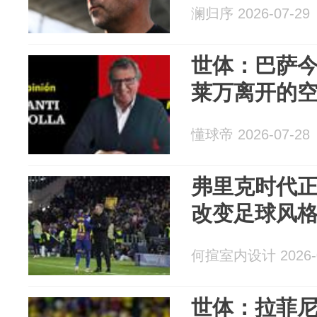
澜归序 2026-07-29
世体：巴萨
莱万离开的
懂球帝 2026-07-28
弗里克时代
改变足球风
何揎室内设计 2026-0
世体：拉菲