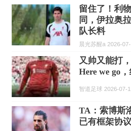
留住了！利
同，伊拉奥
队长料
晨光苏醒a 2026-07-
又帅又能打
Here we 
智道足球 2026-07-1
TA：索博斯
已有框架协