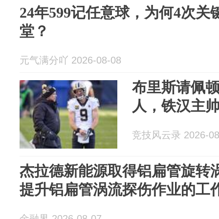
24年599记任意球，为何4次
堂？
元气满分吖 2026-08-08
布里斯请佩
人，铁汉主
竞技风云录 2026-08
杰拉德新能源取得铝扁管旋转
提升铝扁管涡流探伤作业的工
金融界 2026-08-07