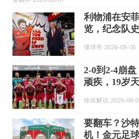
利物浦在安
览，纪念队
懂球帝 2026-08-06
2-0到2-4
顽疾，19岁
徐徐解说 2026-08-0
要翻车？沙
机！金元足