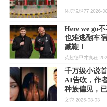
体坛说球77 2026-08
Here we 
也难逃翻车
减鞭！
英超德甲才疯狂 2026
千万级小说
AI告吹，作
种族偏见，
类似遭遇
文穴 2026-08-03