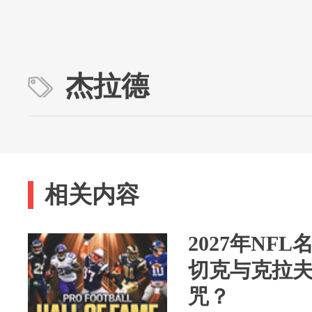
杰拉德
相关内容
2027年NF
切克与克拉
咒？