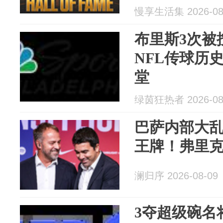
慢享生活集 2026-08
布里斯3次被
NFL传球历
堂
绿茵狂热者 2026-08
巴萨内部大
王牌！弗里
澜归序 2026-08-09
3夺超级碗名