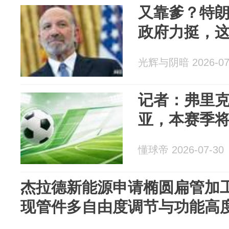
又靠爹？特
政府力挺，
光辉与阴暗 2026-07
记者：弗里克
亚，本赛季
懂球帝 2026-07-30
杰拉德新能源申请椭圆扁管加
现管件多自由度调节与功能高