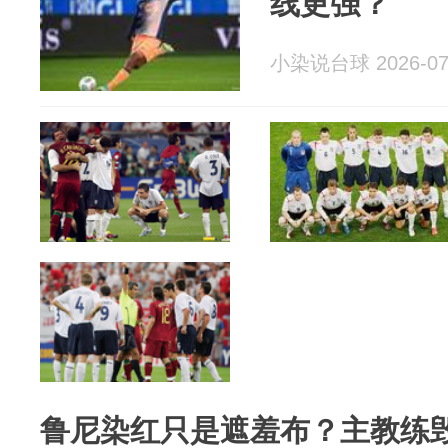
线更强？
小染说台球 2026-07
鲁尼染红只是遮羞布？主教练毁