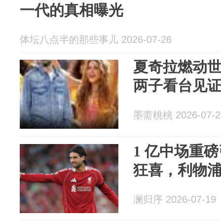
一代的真相曝光
体坛八点半的那些事儿 2026-07-26
夏奇拉燃动世
两子看台见
墨薷桃桃 2026-07-2
1 亿中场重
狂喜，利物
澜归序 2026-07-19