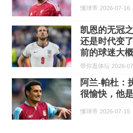
懂球帝 2026-07-16
凯恩的无冠
还是时代变
前的球迷大
气
带你逛体坛 2026-07
阿兰-帕杜：
很愉快，他
懂球帝 2026-07-15