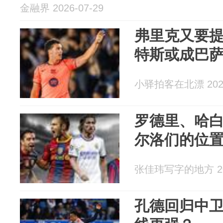
金融界 2026-07-29
弗里克又要提
特斯或成巴
小驿拍客在北漂 2026
罗德里、哈
尔洛们的位
张佳玮写字的地方 202
孔德回归中