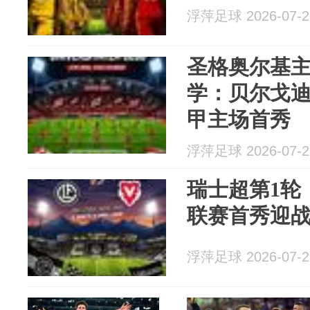
浮萍足球 2026-07-2
圣格奥尔基
学：贝尔戈迪
甲主场首秀
浮萍足球 2026-07-2
瑞士超第1轮
联赛首秀迎
浮萍足球 2026-07-2