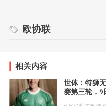
欧协联
相关内容
世体：特狮
赛第三轮，9
砚底沉香 2026-08-0