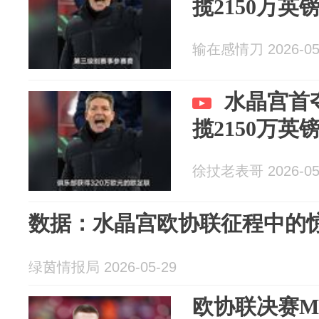
揽2150万英
输在感情刀 2026-05
水晶宫首
揽2150万英
徐扙老表哥 2026-05
数据：水晶宫欧协联征程中的
绿茵情报局 2026-05-29
欧协联决赛M