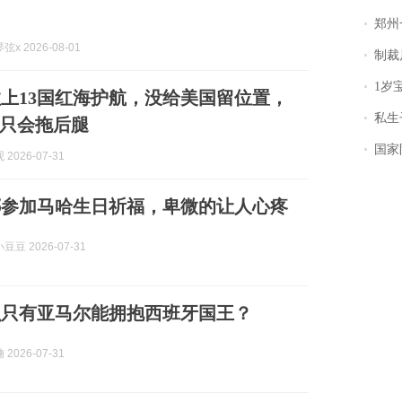
郑州一汉堡店
x 2026-08-01
制裁
1岁宝宝碰
上13国红海护航，没给美国留位置，
私生子
只会拖后腿
国家防
2026-07-31
娜参加马哈生日祈福，卑微的让人心疼
豆 2026-07-31
么只有亚马尔能拥抱西班牙国王？
2026-07-31