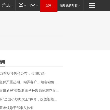
登录
注册免费邮箱
新闻
G9车型预售价公布：43.98万起
期、糊弄客户，知名独角兽车企创始人回应：都没证据，将依法采取措施，“本人长期与美国交管局保持沟通，对方表示肯定”
通报“特殊教育学校教师招聘存在违规行为”：已启动问责程序 副校长被停职
“全国小炒肉大王”称号，仅凭视频评出？中国烹饪协会回应
要求领导干部带头休假