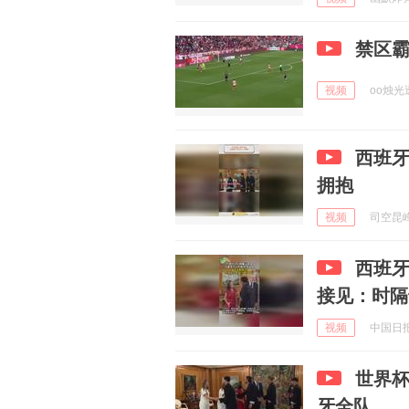
禁区霸
视频
oo烛光透
西班
拥抱
视频
司空昆峰 
西班牙
接见：时隔
视频
中国日报网
世界
牙全队