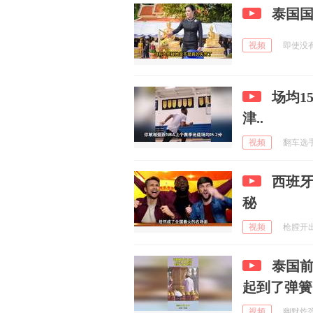
泰国国
视频
即使没有换
场均15
津..
视频
翻车选手小
西班
秘
视频
枪膛开出黑
泰国
起到了弹簧
视频
幽默炸弹发