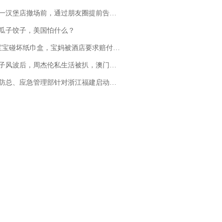
撤场前，通过朋友圈提前告知逐一退费，有顾客仅剩1元也全被退回，分文不少；顾客：言而有信，让人感动
瓜子饺子，美国怕什么？
坏纸巾盒，宝妈被酒店要求赔付924元！三亚一酒店回复：骨瓷定制！网友一查价格，吵翻了
风波后，周杰伦私生活被扒，澳门输10亿传闻早已经水落石出
总、应急管理部针对浙江福建启动防汛防台风四级应急响应