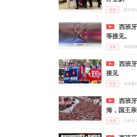
视频
碧天蓝钻 
西班
等接见。
视频
博闻视角 
西班
接见
视频
和海看日出
西班
海，国王亲
视频
小侯爷 2