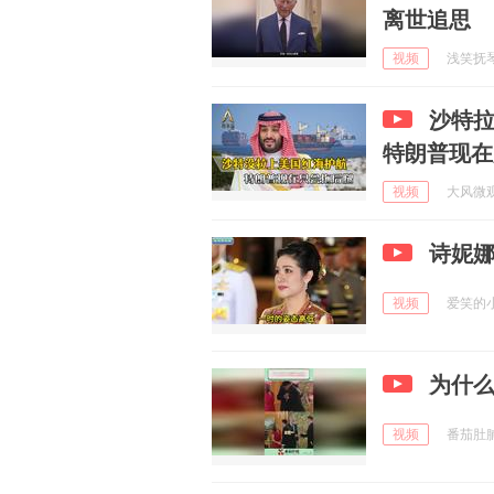
离世追思
视频
浅笑抚琴弦
沙特拉
特朗普现在
视频
大风微观 
诗妮
视频
爱笑的小豆
为什
视频
番茄肚腩 