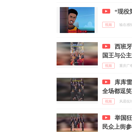
“现役
视频
输在感情刀
西班牙
国王与公主
视频
重庆广电
库库雷
全场都逗笑
视频
风霜侃球 
举国
民众上街参