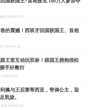
回国获国王+首相接见 180万人参加夺
哭 2026-07-22
空巷的震撼！西班牙回国获国王、首相
 2026-07-21
尔跟王室互动玩双标！跟国王拥抱很松
握手好敷衍
2026-07-21
费利佩与王后莱蒂西亚，带俩公主，迎
足凯旋。
界 2026-07-21