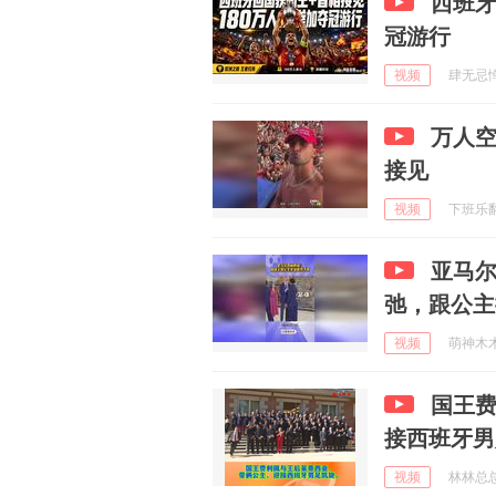
西班牙
冠游行
视频
肆无忌惮的
万人
接见
视频
下班乐翻天
亚马
弛，跟公主
视频
萌神木木 
国王
接西班牙男
视频
林林总总世