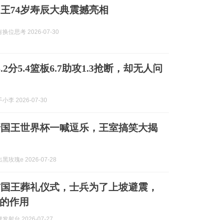
王74岁寿辰大典震撼亮相
位思考 2026-07-30
.2分5.4篮板6.7助攻1.3抢断，却无人问
李 2026-07-30
牙国王世界杯一喊逗乐，王室搞笑大揭
玫瑰e 2026-07-28
前国王葬礼仪式，士兵为了上坡避震，
的作用
射台 2026-07-27