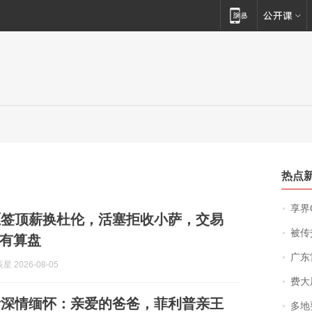
热点
享界
愿签顶薪换杜伦，活塞拒收小萨，交易
被传交付严重超
有算盘
广东雷州
 2026-08-05
费大厨
斯深情缅怀：亲爱的爸爸，菲利普亲王
多地