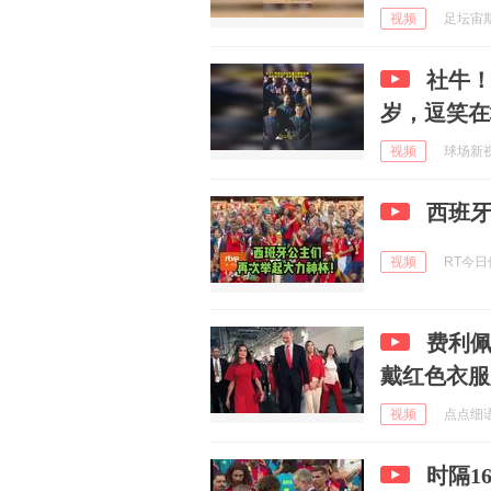
视频
足坛宙斯 
社牛
岁，逗笑在
视频
球场新视角
西班
视频
RT今日俄
费利
戴红色衣服
视频
点点细语 
时隔1