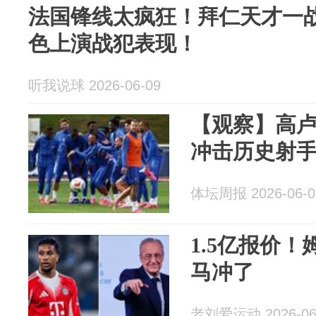
法国锋线太疯狂！拜仁天才一
色上演战犯表现！
听我说球 2026-06-09
【观察】高卢
冲击历史射
体坛周报 2026-06-0
1.5亿报价
马冲了
老刘爱运动 2026-06