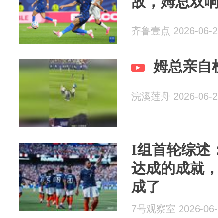
敌，姆总双
齐鲁壹点 2026-06-2
姆总亲自
浣溪莲舟 2026-06-2
I组首轮综述
达成的成就
成了
7号观察室 2026-06-