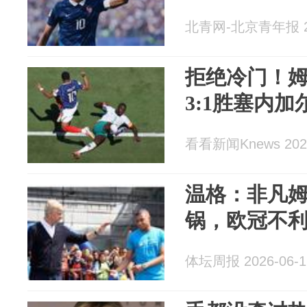
北青网-北京青年报 20
拒绝冷门！姆
3:1胜塞内加
看看新闻Knews 2026
温格：非凡
锅，欧冠不
体坛周报 2026-06-1