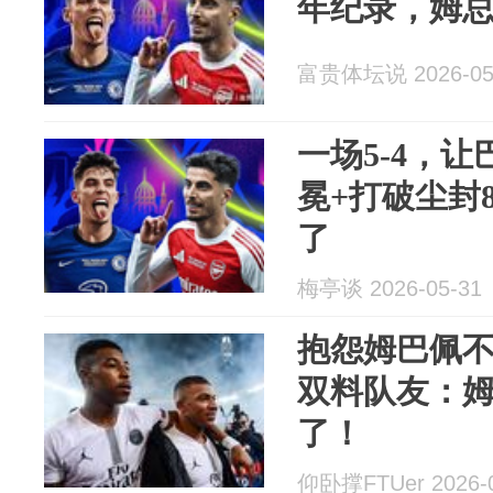
年纪录，姆
富贵体坛说 2026-05
一场5-4，
冕+打破尘封
了
梅亭谈 2026-05-31
抱怨姆巴佩
双料队友：
了！
仰卧撑FTUer 2026-0