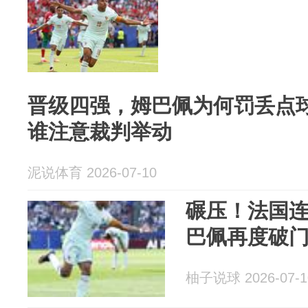
晋级四强，姆巴佩为何罚丢点
谁注意裁判举动
泥说体育 2026-07-10
碾压！法国连
巴佩再度破
柚子说球 2026-07-1