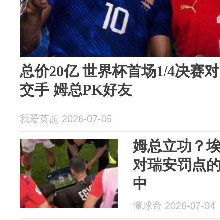
总价20亿 世界杯首场1/4决赛
交手 姆总PK好友
我爱英超 2026-07-05
姆总立功？
对瑞安罚点
中
懂球帝 2026-07-04