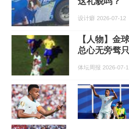
这礼貌吗？
设计癖 2026-07-12
【人物】金球
总心无旁骛
体坛周报 2026-07-1