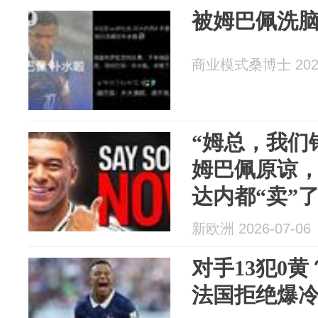
被姆巴佩洗
商业模式桑博士 2026
“姆总，我们
姆巴佩原谅
达内都“卖”
新欧洲 2026-07-06
对手13犯0
法国拒绝爆