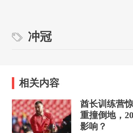
冲冠
相关内容
酋长训练营惊
重撞倒地，2
影响？