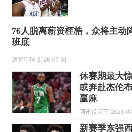
76人脱离薪资桎梏，众将主动
班底
追梦聊球 2026-07-31
休赛期最大
或奔赴杰伦布
赢麻
阿讯说天下 2026-07
新赛季东强西