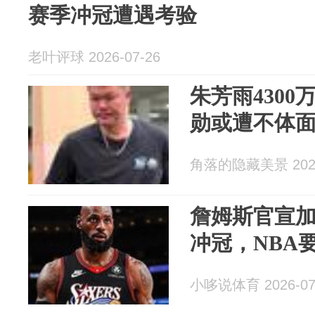
赛季冲冠遭遇考验
老叶评球 2026-07-26
朱芳雨4300
勋或遭不体
角落的隐藏美景 2026
詹姆斯官宣加盟
冲冠，NBA
小哆说体育 2026-07