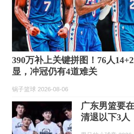
390万补上关键拼图！76人14
显，冲冠仍有4道难关
锅子篮球 2026-08-06
广东男篮要
清退以下3人