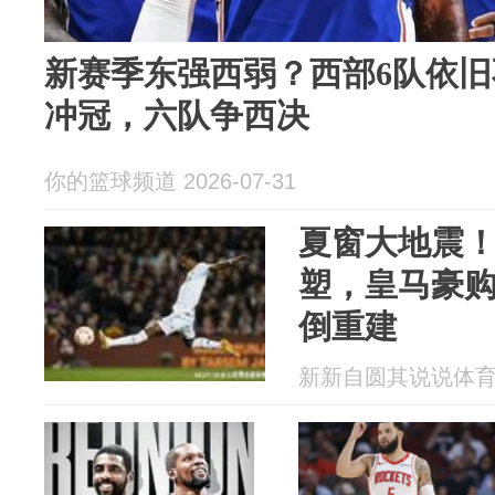
新赛季东强西弱？西部6队依
冲冠，六队争西决
你的篮球频道 2026-07-31
夏窗大地震
塑，皇马豪
倒重建
新新自圆其说说体育 20