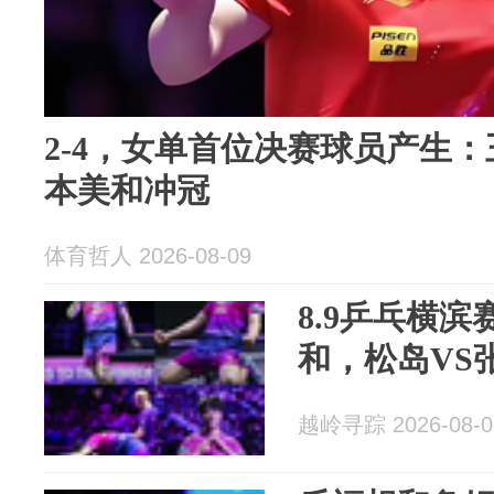
2-4，女单首位决赛球员产生：
本美和冲冠
体育哲人 2026-08-09
8.9乒乓横
和，松岛VS
越岭寻踪 2026-08-0