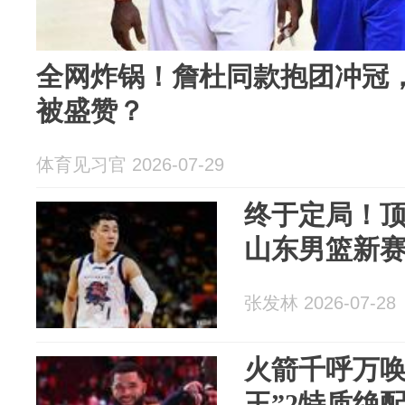
全网炸锅！詹杜同款抱团冲冠
被盛赞？
体育见习官 2026-07-29
终于定局！
山东男篮新
张发林 2026-07-28
火箭千呼万唤
王”2特质绝