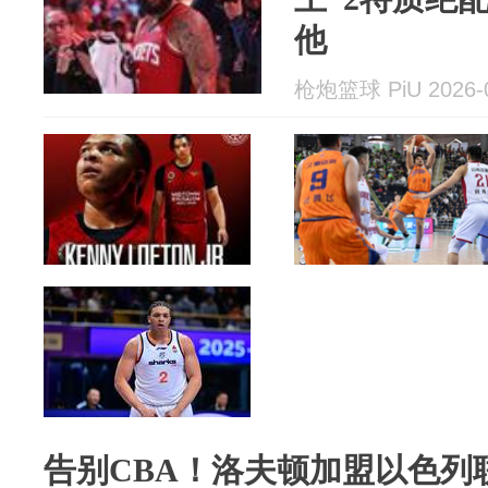
他
枪炮篮球 PiU 2026-0
告别CBA！洛夫顿加盟以色列