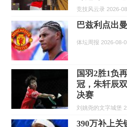
竞技风云录 2026-08
巴兹利点出
体坛周报 2026-08-0
国羽2胜1负
冠，朱轩辰
决赛
刘姚尧的文字城堡 202
390万补上关