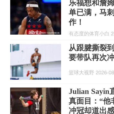
乐福想和詹姆
单已满，马
作！
有态度的体育小白 202
从跟腱撕裂
要带队再次
篮球大视野 2026-08
Julian Say
真面目：“他
冲冠却道出