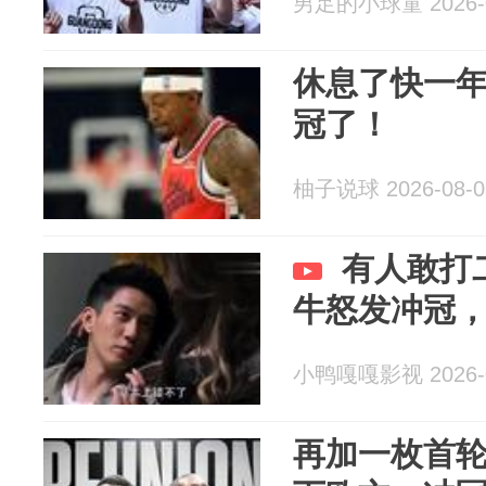
男足的小球童 2026-0
休息了快一
冠了！
柚子说球 2026-08-0
有人敢打
牛怒发冲冠
小鸭嘎嘎影视 2026-0
再加一枚首