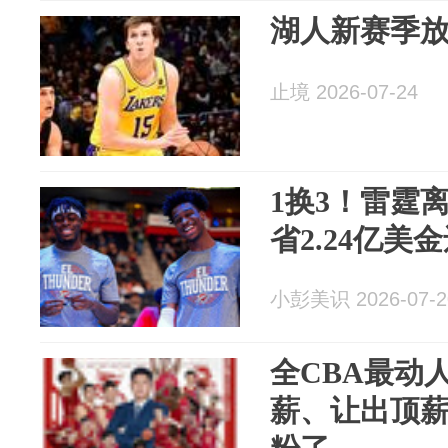
湖人新赛季
止境 2026-07-24
1换3！雷霆
省2.24亿美
小彭美识 2026-07-2
全CBA最动
薪、让出顶