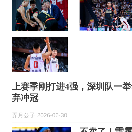
上赛季刚打进4强，深圳队一
弃冲冠
弄月公子 2026-06-30
不卖了！雷