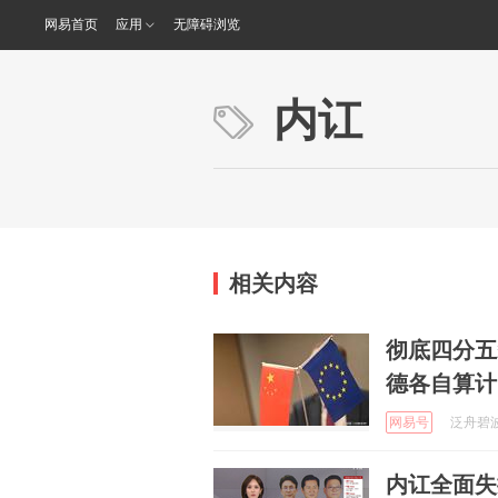
网易首页
应用
无障碍浏览
内讧
相关内容
彻底四分五
德各自算计
网易号
泛舟碧波湖
内讧全面失