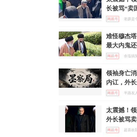
长被骂“卖
网易号
老踝是个手
难怪穆杰塔
最大内鬼还
网易号
余塩搞笑段
领袖身亡消
内讧，外长
网易号
半路友人之
太震撼！领
外长被骂卖
网易号
超喜欢我 