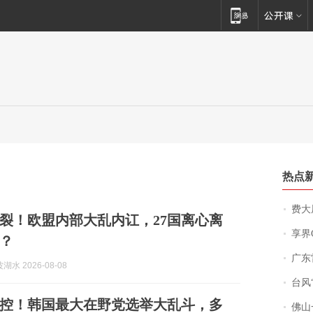
热点
费大厨
裂！欧盟内部大乱内讧，27国离心离
享界
？
广东雷州
水 2026-08-08
台风“
控！韩国最大在野党选举大乱斗，多
佛山一中学