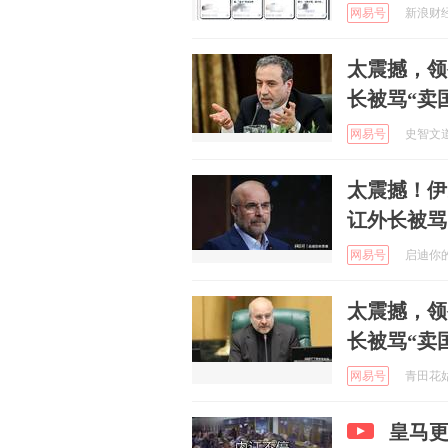
网易号
新浪财经 
太震撼，领
长被骂“卖
网易号
史智文道 
太震撼！伊
讧外长被骂
网易号
启迪你的思
太震撼，领
长被骂“卖
网易号
青田花姑娘
皇马