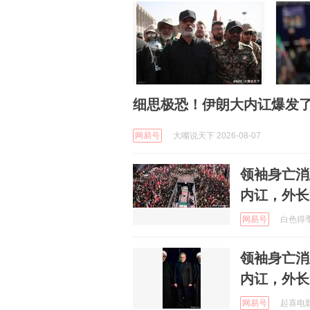
细思极恐！伊朗大内讧爆发
网易号
大嘴说天下 2026-08-07
领袖身亡消
内讧，外长
网易号
白色得季节
领袖身亡消
内讧，外长
网易号
起喜电影 