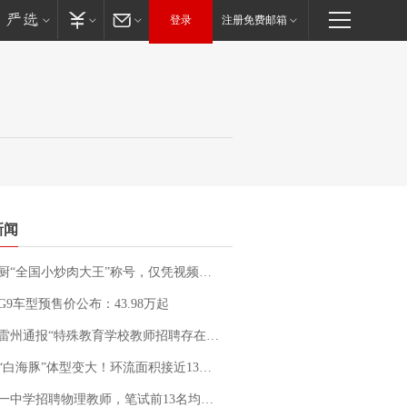
登录
注册免费邮箱
新闻
“全国小炒肉大王”称号，仅凭视频评出？中国烹饪协会回应
G9车型预售价公布：43.98万起
通报“特殊教育学校教师招聘存在违规行为”：已启动问责程序 副校长被停职
白海豚”体型变大！环流面积接近13个浙江那么大
招聘物理教师，笔试前13名均遭淘汰？教育局：已叫停招聘，成立调查组全面核查