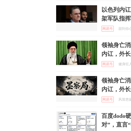
以色列内讧
架军队指挥
网易号
甜到你心坎
领袖身亡消
内讧，外长
网易号
健身狂人 
领袖身亡消
内讧，外长
网易号
风笛悠扬声
百度dod
对”，直言