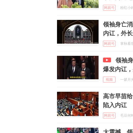
网易号
粉红小碎花
领袖身亡消
内讧，外长
网易号
掌秋看世界
领袖
爆发内讧，
视频
一簌月光 
高市早苗给
陷入内讧
网易号
毛豆何时归
太震撼，领