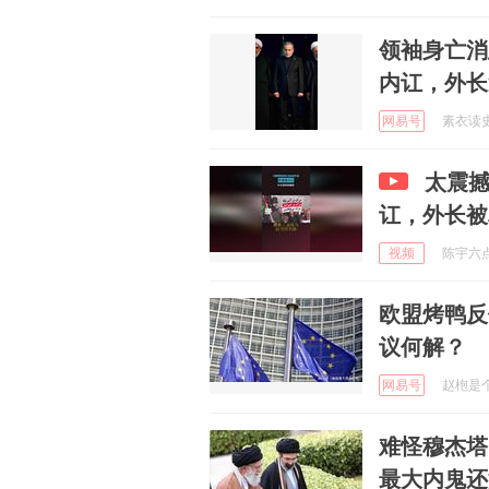
领袖身亡消
内讧，外长
网易号
素衣读史 
太震
讧，外长被
视频
陈宇六点半
欧盟烤鸭反
议何解？
网易号
赵枹是个热
难怪穆杰塔
最大内鬼还