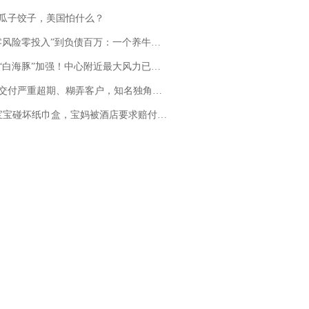
瓜子饺子，美国怕什么？
险零投入”到负债百万：一个养牛项目崩盘后，谁该为农户的贷款买单丨红星调查
白海豚”加强！中心附近最大风力已达15级 最新研判
期、糊弄客户，知名独角兽车企创始人回应：都没证据，将依法采取措施，“本人长期与美国交管局保持沟通，对方表示肯定”
坏纸巾盒，宝妈被酒店要求赔付924元！三亚一酒店回复：骨瓷定制！网友一查价格，吵翻了