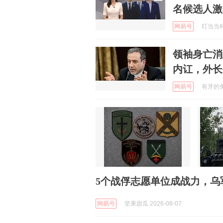
名候选人激
网易号
叮当当科技
领袖身亡消
内讧，外长
网易号
有牙的兔纸
5个战俘志愿单位成战力，乌
网易号
坚果甜瓜 2026-08-07