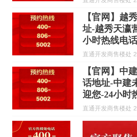
直通开发商售楼处 202
合人居大城
【官网】越
址-越秀天瀛
小时热线电话
楼盘详情:匠
直通开发商售楼处 202
【官网】中
话地址-中建
迎您-24小
新发布-楼盘
直通开发商售楼处 202
人居范本