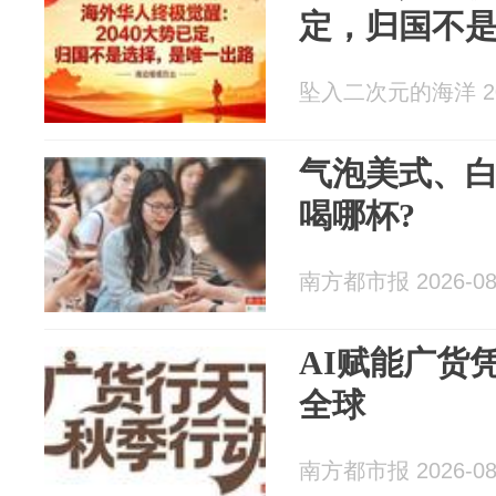
定，归国不
坠入二次元的海洋 202
气泡美式、
喝哪杯?
南方都市报 2026-08
AI赋能广货
全球
南方都市报 2026-08