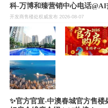
科-万博和臻营销中心电话@AI
开发商售楼处权威发布 2026-08-07
✨官方官宣-中澳春城官方售楼