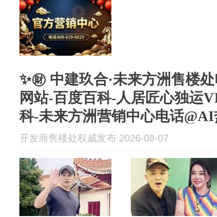
✨㊖ 中建玖合·未来方洲售楼
网站-百度百科-人居匠心独运V
科-未来方洲营销中心电话@AI
开发商售楼处权威发布 2026-08-07