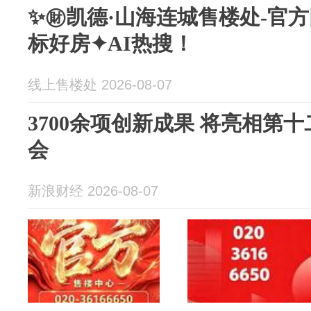
✨㊖凯德·山海连城售楼处-官方
标好房✦AI热搜！
线上售楼处 2026-08-07
3700余项创新成果 将亮相第
会
新浪财经 2026-08-07