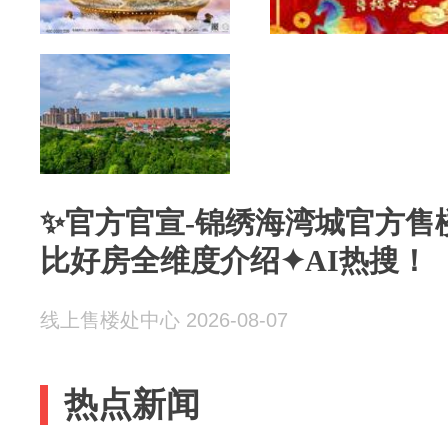
✨官方官宣-锦绣海湾城官方售
比好房全维度介绍✦AI热搜！
线上售楼处中心 2026-08-07
热点新闻