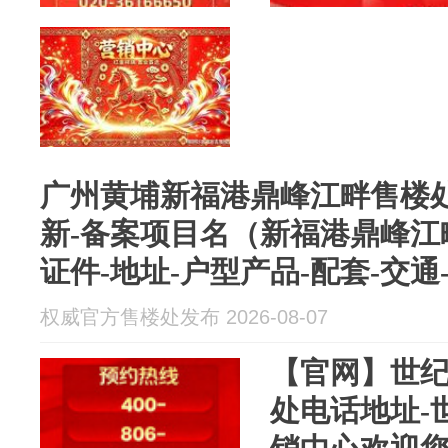
广州黄埔新福港鼎峰江畔售楼
新-备案项目名（新福港鼎峰江
证件-地址-户型产品-配套-交通
权威官方售楼处发布 2026-08-07
【官网】世
处电话地址-