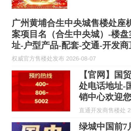
广州黄埔合生中央城售楼处座机
案项目名（合生中央城）-楼盘
址-户型产品-配套-交通-开发
权威官方售楼处发布 2026-08-07
【官网】国
处电话地址-
销中心欢迎您
开发商最新发
直通开发商售楼处 202
人居新范本
绿城中国前7