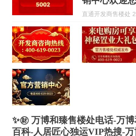
销中心欢迎您
开发商最新发
直通开发商售楼处 202
人居范本
✨㊖ 万博和臻售楼处电话-万
百科-人居匠心独运VIP热搜-