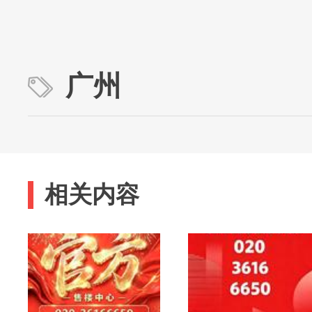
广州
相关内容