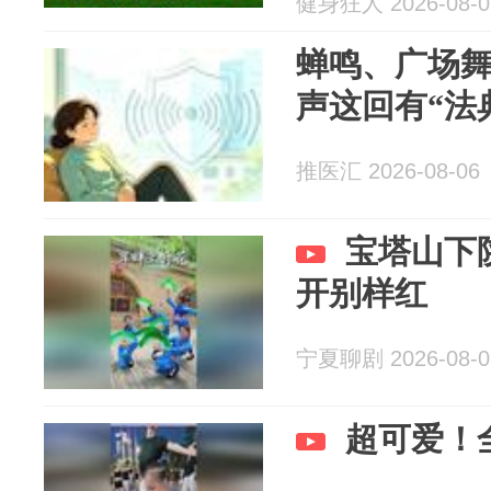
健身狂人 2026-08-0
蝉鸣、广场
声这回有“法
推医汇 2026-08-06
宝塔山下
开别样红
宁夏聊剧 2026-08-0
超可爱！