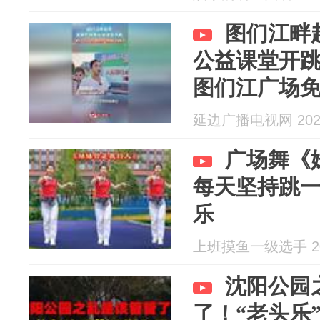
图们江畔
公益课堂开跳
图们江广场
延边广播电视网 2026
广场舞《
每天坚持跳
乐
上班摸鱼一级选手 202
沈阳公园
了！“老头乐