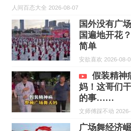
人间百态大全 2026-08-07
国外没有广
国遍地开花
简单
安欲喜欢 2026-08-0
假装精神
妈！这哥们
的事……
文师傅踩不动 2026-0
广场舞经济崛