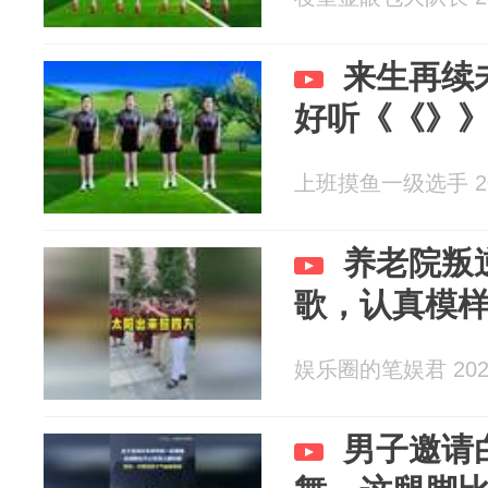
来生再续
好听《《》
上班摸鱼一级选手 202
养老院叛
歌，认真模
娱乐圈的笔娱君 2026
男子邀请