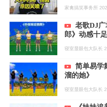
家禽搞笑事务所 2026
老歌DJ
郎》动感十
寝室显眼包大队长 202
简单易学
溜的她》
寝室显眼包大队长 202
《妹妹追