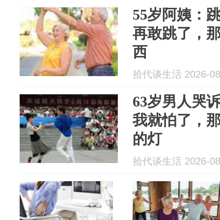
55岁阿姨：
再敢跳了，
西
拾代谈生活 2026-08
63岁男人哭
我就怕了，
的灯
拾代谈生活 2026-08