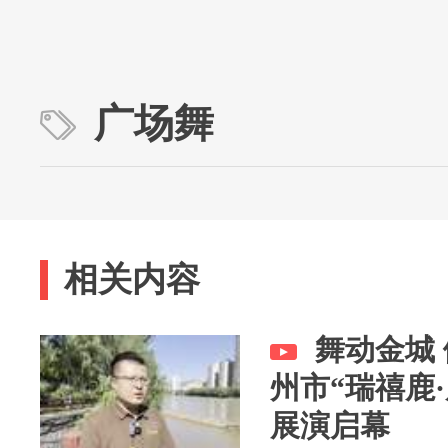
广场舞
相关内容
舞动金城 
州市“瑞禧鹿
展演启幕