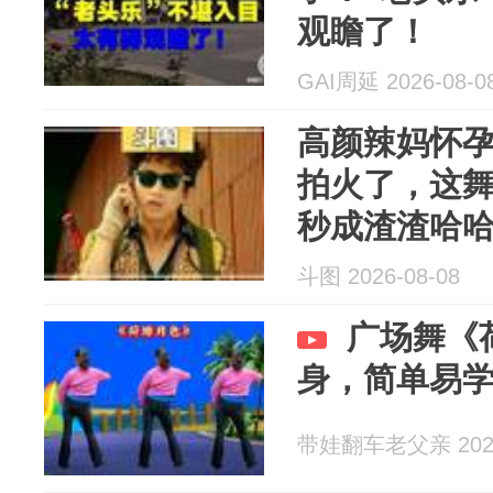
观瞻了！
GAI周延 2026-08-0
高颜辣妈怀
拍火了，这
秒成渣渣哈
斗图 2026-08-08
广场舞《
身，简单易
带娃翻车老父亲 2026