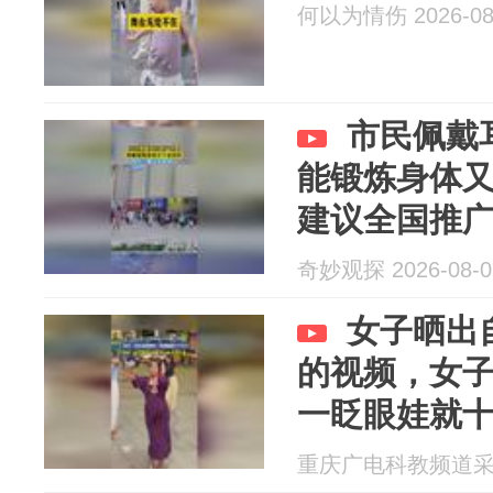
何以为情伤 2026-08
市民佩戴
能锻炼身体
建议全国推
奇妙观探 2026-08-0
女子晒出
的视频，女
一眨眼娃就
厉害了 佩服
重庆广电科教频道采编部