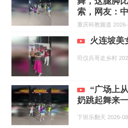
舞，这腿脚
索，网友：
调
重庆科教频道 2026-0
火连坡美
司仪兵哥走乡村 2026
“广场上
奶跳起舞来
下班乐翻天 2026-08