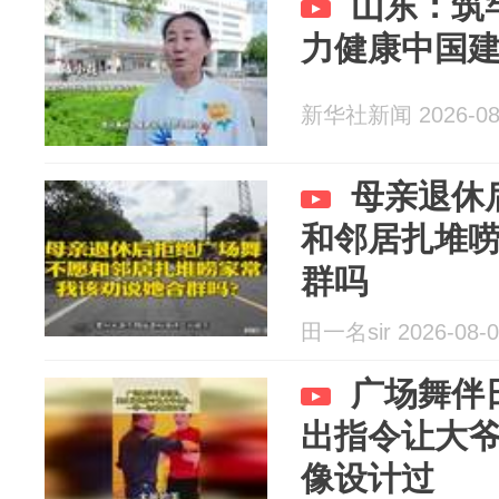
山东：筑
力健康中国
新华社新闻 2026-08
母亲退休
和邻居扎堆
群吗
田一名sir 2026-08-0
广场舞伴
出指令让大
像设计过