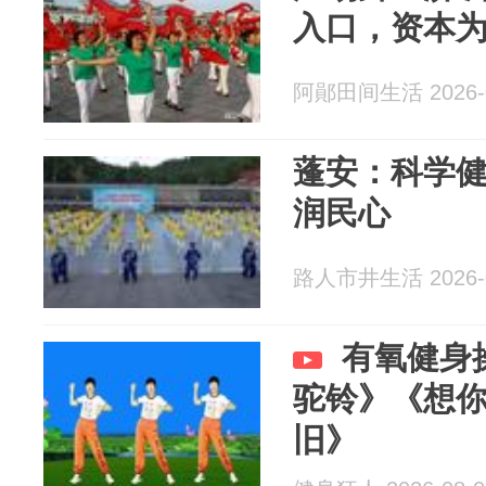
入口，资本
阿鄖田间生活 2026-0
蓬安：科学健
润民心
路人市井生活 2026-0
有氧健身
驼铃》《想
旧》