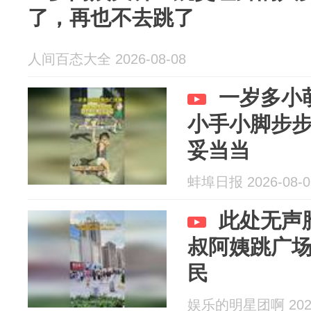
了，再也不去跳了
人间百态大全 2026-08-08
一岁多小
小手小脚步
妥当当
蚌埠日报 2026-08-0
此处无声
叔阿姨跳广
民
娱乐的明星团啊 2026