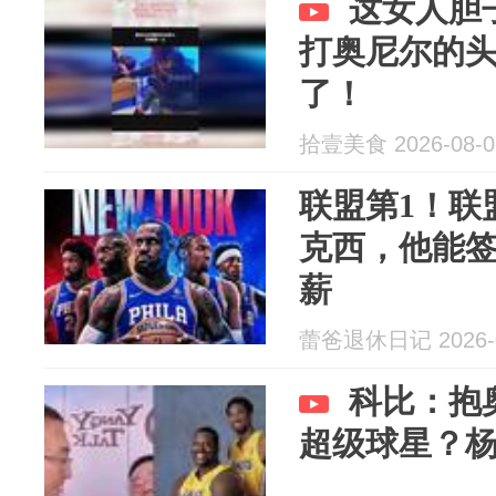
这女人胆
打奥尼尔的
了！
拾壹美食 2026-08-0
联盟第1！联
克西，他能签
薪
蕾爸退休日记 2026-0
科比：抱
超级球星？