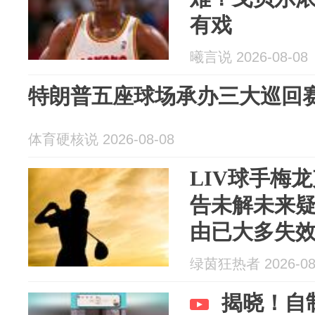
有戏
曦言说 2026-08-08
特朗普五座球场承办三大巡回
体育硬核说 2026-08-08
LIV球手梅
告未解未来疑
由已大多失
绿茵狂热者 2026-08
揭晓！自