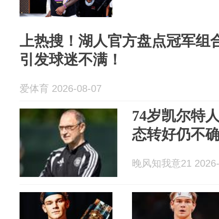
上热搜！湖人官方盘点冠军组
引发球迷不满！
爱体育 2026-08-07
74岁凯尔特
态转好仍不
晚风知我意21 2026-