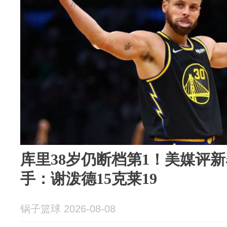
库里38岁仍断档第1！美媒评新
手：谢泼德15克莱19
锅子篮球 2026-08-08