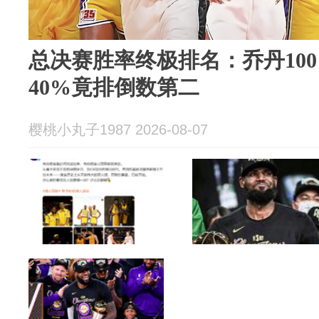
总决赛胜率终极排名：乔丹10
40%竟排倒数第二
樱桃小丸子1987 2026-08-07