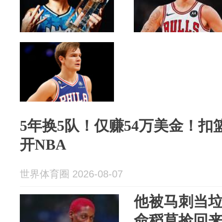
5年换5队！仅赚54万美金！
开NBA
世界体育圈 2026-08-07
他被马刺当
命稻草捡回来