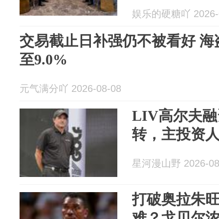
娱乐的硬糖吖 2026-0
交易截止日补强仍不被看好 海
至9.0%
元气满分吖 2026-08-08
LIV高尔夫
转，主投资
星河漫山野 2026-08
打破奥拉朱旺
难？戈贝尔浓