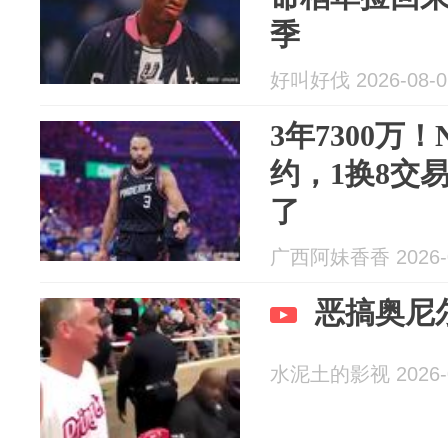
季
好叫好伐 2026-08-0
3年7300万
约，1换8交
了
广西阿妹香香 2026-0
恶搞奥尼
水泥土的影视 2026-0