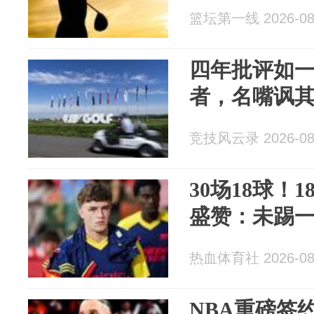
篮坛第一线 2026-08
四年批评如一
者，名嘴讽其
竞技风云录 2026-08
30场18球！
盛赞：未踢
热血体育社 2026-08
NBA重磅签