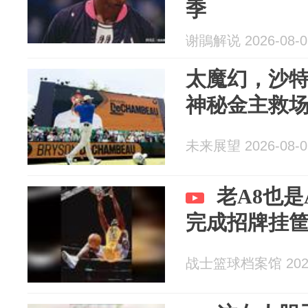
季
谢鵑解说 2026-08-0
太魔幻，沙特
神秘金主救
未来展望 2026-08-0
老A8也是
完成招牌挂
战士篮球档案馆 2026