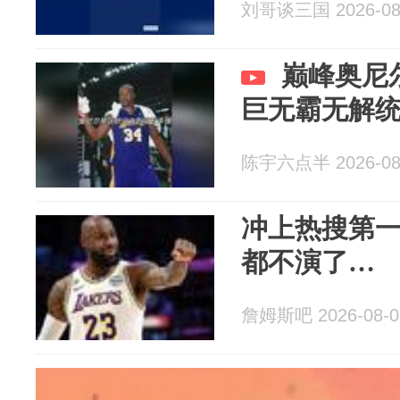
刘哥谈三国 2026-08
巅峰奥尼
巨无霸无解
陈宇六点半 2026-08
冲上热搜第
都不演了…
詹姆斯吧 2026-08-0