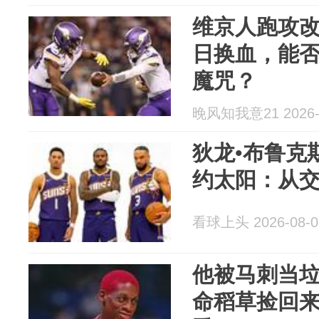
维京人跑攻
日换血，能
魔咒？
晚风知我意21 2026-
狄龙•布鲁克斯
约太阳：从
看球上头 2026-08-0
他被马刺当
命稻草捡回来