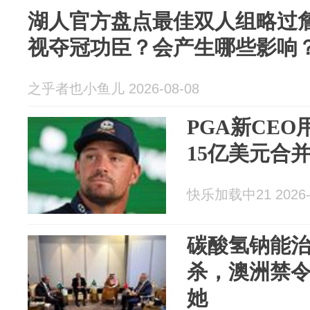
湖人官方盘点最佳双人组略过
视夺冠功臣？会产生哪些影响
之乎者也小鱼儿 2026-08-08
PGA新CE
15亿美元合
快乐加载中21 2026-
碳酸氢钠能
杀，澳洲禁
她