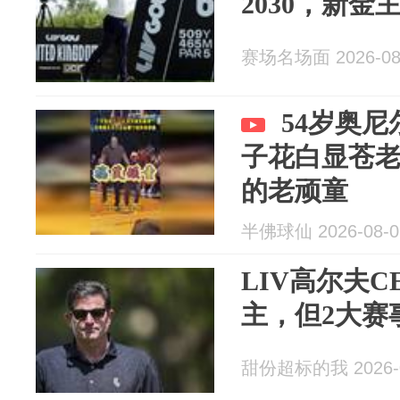
2030，新
赛场名场面 2026-08
54岁奥
子花白显苍
的老顽童
半佛球仙 2026-08-0
LIV高尔夫
主，但2大赛
甜份超标的我 2026-0