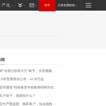
登录
注册免费邮箱
新闻
“全国小炒肉大王”称号，仅凭视频评出？中国烹饪协会回应
G9车型预售价公布：43.98万起
通报“特殊教育学校教师招聘存在违规行为”：已启动问责程序 副校长被停职
瓜子饺子，美国怕什么？
期、糊弄客户，知名独角兽车企创始人回应：都没证据，将依法采取措施，“本人长期与美国交管局保持沟通，对方表示肯定”