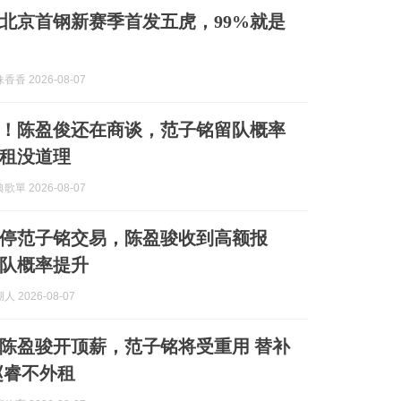
北京首钢新赛季首发五虎，99%就是
香 2026-08-07
！陈盈俊还在商谈，范子铭留队概率
租没道理
單 2026-08-07
停范子铭交易，陈盈骏收到高额报
队概率提升
 2026-08-07
陈盈骏开顶薪，范子铭将受重用 替补
赵睿不外租