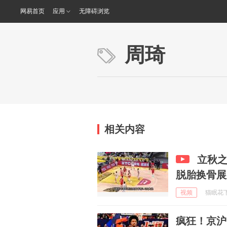
网易首页
应用
无障碍浏览
周琦
相关内容
立秋之
脱胎换骨展
视频
猫眠花下t
疯狂！京沪