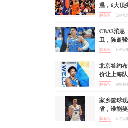
温，6大顶
网易号
王稱吃吃喝
CBA3消
卫，陈盈骏
网易号
林子说事 
北京签约布
价让上海队
网易号
徐徐解说 
家乡篮球现
省，谁能笑
网易号
林子说事 