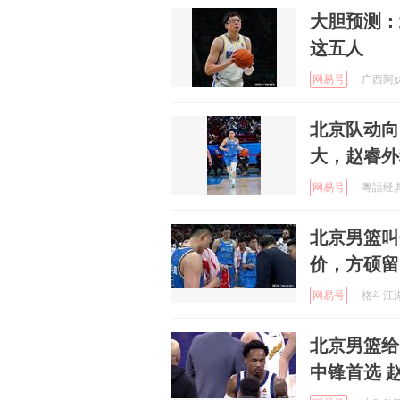
大胆预测：
这五人
网易号
广西阿妹香
北京队动向
大，赵睿外
网易号
粵語经典歌
北京男篮叫
价，方硕留
网易号
格斗江湖人
北京男篮给
中锋首选 