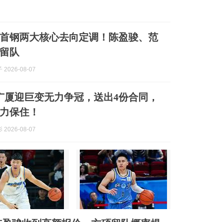
首钢两大核心去向定调！陈盈骏、范
留队
2026-08-07
广厦迎巨变无力争冠，送出4份合同，
力保住！
2026-08-07