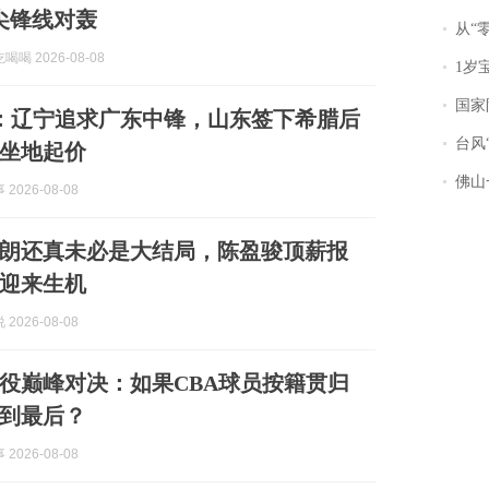
尖锋线对轰
从“零风
喝 2026-08-08
1岁宝宝碰
国家防
息：辽宁追求广东中锋，山东签下希腊后
台风“
坐地起价
佛山一中学
2026-08-08
朗还真未必是大结局，陈盈骏顶薪报
迎来生机
2026-08-08
役巅峰对决：如果CBA球员按籍贯归
到最后？
2026-08-08