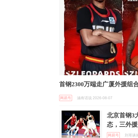
首钢2300万端走广厦外援
网易号
涵有话说 2026-08-07
北京首钢3
态，三外援
网易号
刘哥谈体育