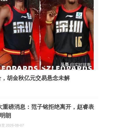
组合，胡金秋亿元交易悬念未解
大重磅消息：范子铭拒绝离开，赵睿表
明朗
 2026-08-07