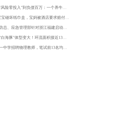
险零投入”到负债百万：一个养牛项目崩盘后，谁该为农户的贷款买单丨红星调查
坏纸巾盒，宝妈被酒店要求赔付924元！三亚一酒店回复：骨瓷定制！网友一查价格，吵翻了
总、应急管理部针对浙江福建启动防汛防台风四级应急响应
白海豚”体型变大！环流面积接近13个浙江那么大
招聘物理教师，笔试前13名均遭淘汰？教育局：已叫停招聘，成立调查组全面核查