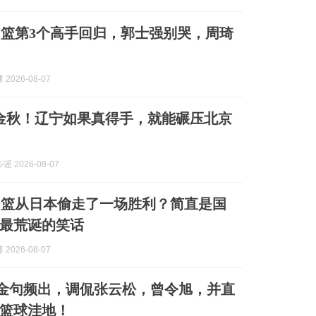
篮第3个高手回归，郭士强别哭，周琦
2026-08-07
金秋！辽宁如果真得手，就能碾压北京
 2026-08-07
男篮从日本偷走了一场胜利？简直是国
最荒诞的笑话
2026-08-07
L金句频出，调侃张云松，曾令旭，并直
篮球洼地！