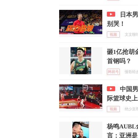
日本男
别哭！
视频
文文聊球 
砸1亿抢胡
首钢吗？
网易号
慢歌轻步谣
中国
际篮球史上
视频
绝少至尊 
杨鸣AUB
言：亚洲是