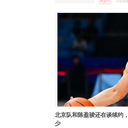
网易号
小欣欣聊体
北京队和陈盈骏还在谈续约
少