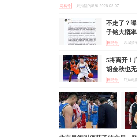
网易号
只扣篮的教练 2026-08-07
不走了？曝
子铭大概率
网易号
农城浪子 
5将离开！
胡金秋也无
网易号
巧妹电影 