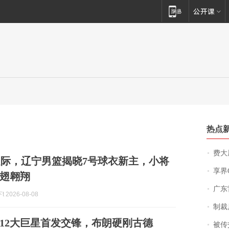
热点
费大厨
际，辽宁男篮揭晓7号球衣新主，小将
享界
翅翱翔
广东雷州
 2026-08-08
制裁
12大巨星首发交锋，布朗硬刚古德
被传交付严重超