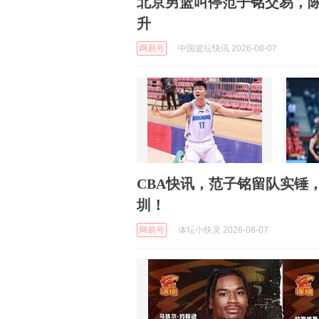
北京男篮叫停范子铭交易，
升
网易号
中国篮坛快讯 2026-08-07
CBA快讯，范子铭留队实锤
圳！
网易号
体坛小快灵 2026-08-07