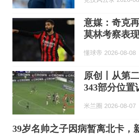
意媒：奇克
莫林考察表
懂球帝 2026-08-08
原创丨从第
343部分位置
米兰圈 2026-08-07
39岁名帅之子因病暂离北卡，