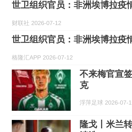
世卫组织官员：非洲埃博拉疫
财联社 2026-07-12
世卫组织官员：非洲埃博拉疫
格隆汇APP 2026-07-12
不来梅官宣
克
浮萍足球 2026-07-1
隆戈丨米兰