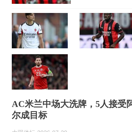
AC米兰中场大洗牌，5人接受
尔成目标