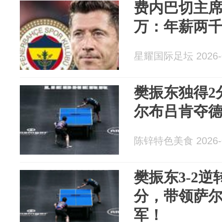
费内巴切主
万：年薪两
星耀国际足坛 2026-0
樊振东独得2
尔布吕肯夺
陈锌特色美食 2026-0
樊振东3-2
分，带领萨
军！