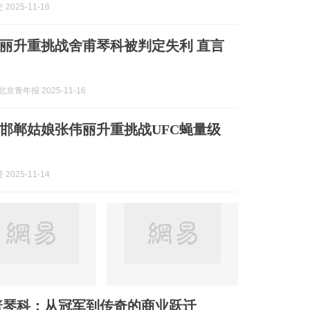
2025-11-16
伟丽升重挑战舍甫琴科被判定失利 直言
京青年报 2025-11-16
日！邯郸姑娘张伟丽升重挑战UFC蝇量级
2025-11-14
普琴科：从冠军到传奇的商业跃迁