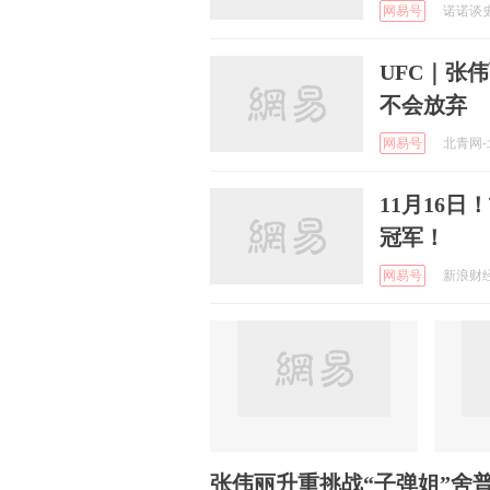
网易号
诺诺谈史 
UFC｜张
不会放弃
网易号
北青网-北
11月16
冠军！
网易号
新浪财经 
张伟丽升重挑战“子弹姐”舍