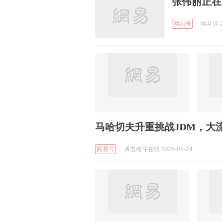
张伟丽正在
网易号
格斗迷 2
马哈切夫升重挑战JDM，大
网易号
搏击格斗在线 2025-05-24