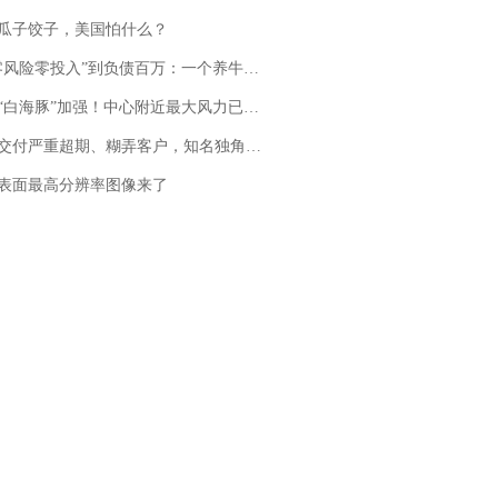
瓜子饺子，美国怕什么？
险零投入”到负债百万：一个养牛项目崩盘后，谁该为农户的贷款买单丨红星调查
白海豚”加强！中心附近最大风力已达15级 最新研判
期、糊弄客户，知名独角兽车企创始人回应：都没证据，将依法采取措施，“本人长期与美国交管局保持沟通，对方表示肯定”
表面最高分辨率图像来了