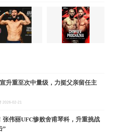
！
宣升重至次中量级，力挺父亲留任主
2026-02-21
！张伟丽UFC惨败舍甫琴科，升重挑战
击”