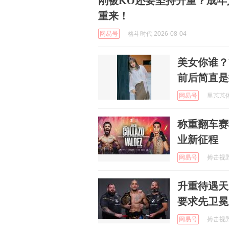
刚被KO还要坚持升重？成
重来！
网易号
格斗时代 2026-08-04
美女你谁？
前后简直是
网易号
里芃芃体育
称重翻车赛
业新征程
网易号
搏击视野 
升重待遇天
要求先卫冕
网易号
搏击视野 