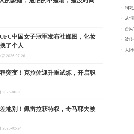
年人的豪赌，最怕的不是输，是没时间
制裁
从“零风
台风“
UFC中国女子冠军发布社媒图，化妆
被传交付严重超
换了个人
太阳
 2026-07-26
程突变！克拉佐迎升重试炼，开启职
2026-06-20
差地别！佩雷拉获特权，奇马耶夫被
2026-02-24