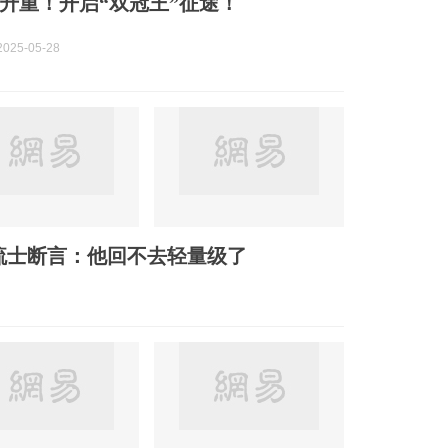
升重！开启“双冠王”征途！
025-05-28
流士断言：他回不去轻量级了