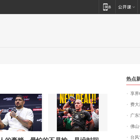
热点
享界
费大厨
广东雷州
佛山一中学
台风“