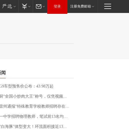
登录
注册免费邮箱
新闻
G9车型预售价公布：43.98万起
“全国小炒肉大王”称号，仅凭视频评出？中国烹饪协会回应
通报“特殊教育学校教师招聘存在违规行为”：已启动问责程序 副校长被停职
招聘物理教师，笔试前13名均遭淘汰？教育局：已叫停招聘，成立调查组全面核查
白海豚”体型变大！环流面积接近13个浙江那么大