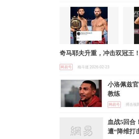
奇马耶夫升重，冲击双冠王
网易号
格斗迷 2026-02-23
小洛佩兹官
教练
网易号
搏击视野 
血战5回合
遭“降维打