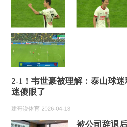
2-1！韦世豪被理解：泰山球
迷傻眼了
建哥说体育 2026-04-13
被公司辞退