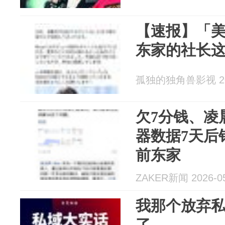
【速报】「
东家的社长
孤独的独角兽影视 202
欠7分钱、凌
器数据7天后
前东家
ZAKER新闻 2026-05
我那个放弃
了