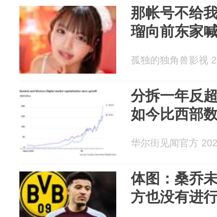
那帐号不给
瑠向前东家
孤独的独角兽影视 202
分拆一年反
如今比西部数
华尔街见闻官方 2026
体图：桑乔
方也没有进