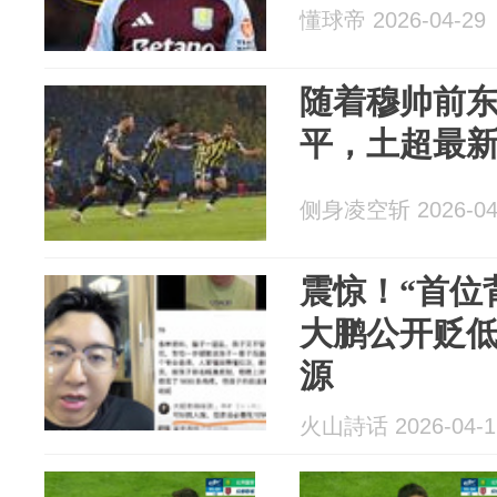
懂球帝 2026-04-29
随着穆帅前东
平，土超最
侧身凌空斩 2026-04
震惊！“首位
大鹏公开贬
源
火山詩话 2026-04-1