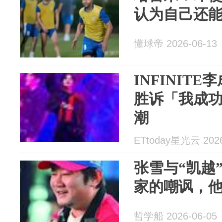
认为自己还
懂球帝 2026-06-13
INFINIT
胜诉「我成
潮
ETtoday星光云 2026
张雪与“凯越
家的嘲讽，
哲学船 2026-06-05