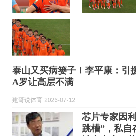
泰山又买病篓子！李平康：引
A罗让高层不满
建哥说体育 2026-07-12
芯片专家因利
跳槽”，私自