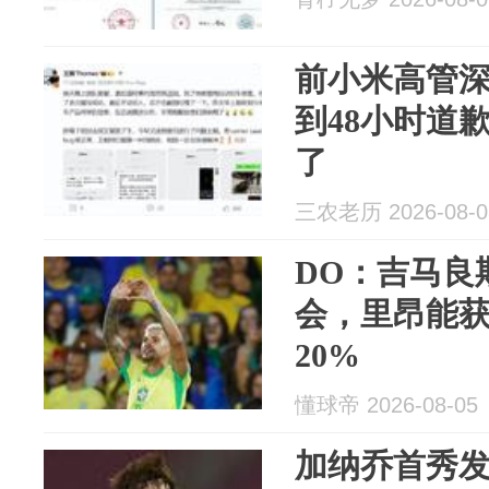
前小米高管
到48小时道
了
三农老历 2026-08-0
DO：吉马良斯
会，里昂能
20%
懂球帝 2026-08-05
加纳乔首秀