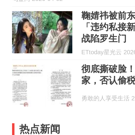
鞠婧祎被前
「违约私接
战陷罗生门
ETtoday星光云 2026
彻底撕破脸
家，否认偷
勇敢的人享受生活 202
热点新闻