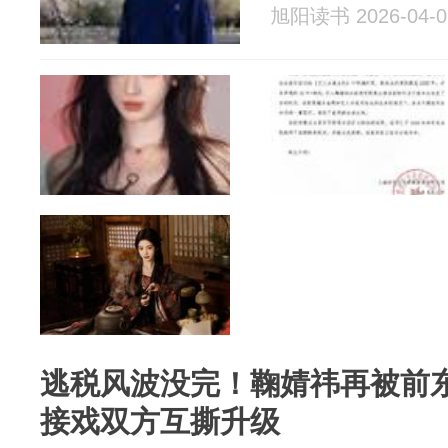
旭阳读书 2026-04-0
逃税风波没完！鞠婧祎再被前
接戏双方互撕升级