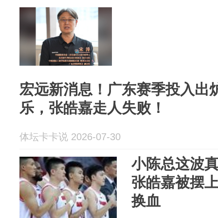
宏远新消息！广东赛季投入出炉
乐，张皓嘉走人失败！
体坛卡卡说 2026-07-30
小陈总这波
张皓嘉被摆
换血