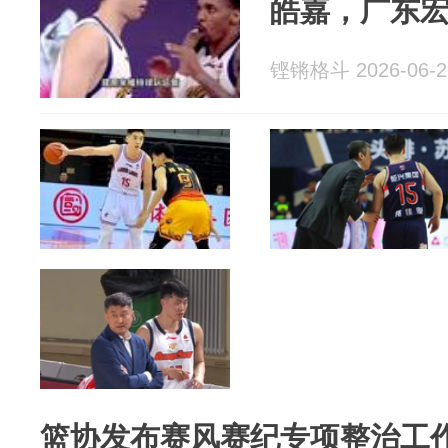
皓嘉，广东
铿锵格斗 2026-06-2
篮协发布赛风赛纪专项整治工