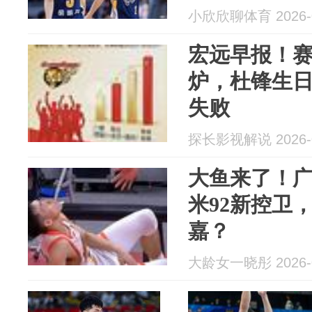
小欣欣聊体育 2026-0
宏远早报！
炉，杜锋生
失败
探长影视解说 2026-0
大鱼来了！广
米92新控卫
嘉？
大龄女一晓彤 2026-0