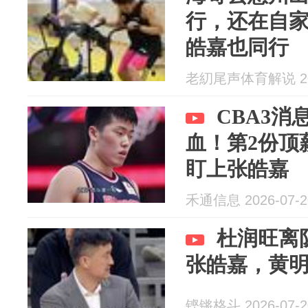
行，还在自
皓嘉也同行
老糿尾声体育解说 202
CBA3
血！第2份顶
盯上张皓嘉
禾通信息 2026-07-2
杜润旺离
张皓嘉，黄
铿锵格斗 2026-07-2