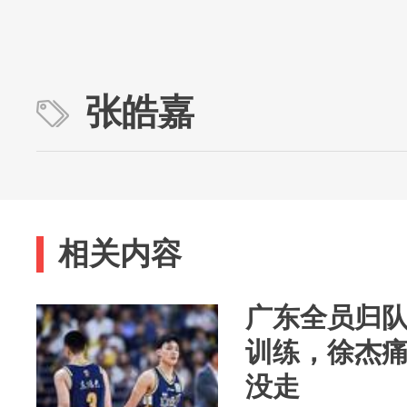
张皓嘉
相关内容
广东全员归
训练，徐杰
没走