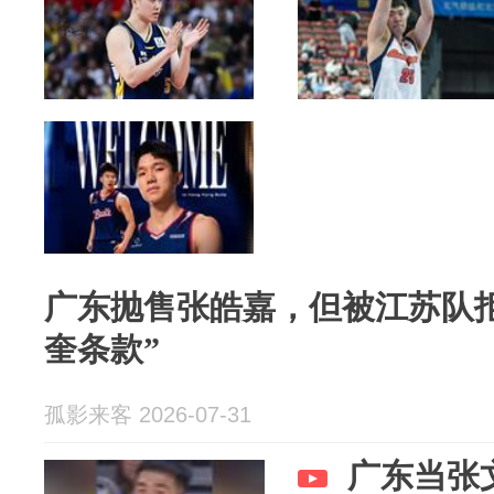
广东抛售张皓嘉，但被江苏队拒
奎条款”
孤影来客 2026-07-31
广东当张