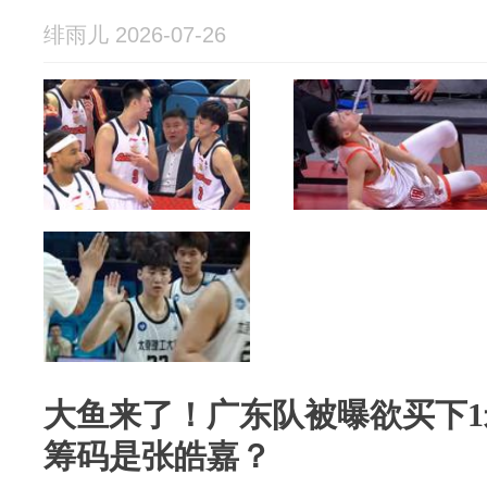
绯雨儿 2026-07-26
大鱼来了！广东队被曝欲买下1
筹码是张皓嘉？