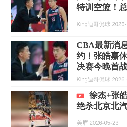
特训空篮！
King迪哥侃球 2026-
CBA最新消
约！张皓嘉
决赛今晚首
King迪哥侃球 2026-
徐杰+张
绝杀北京北
美眉 2026-05-23