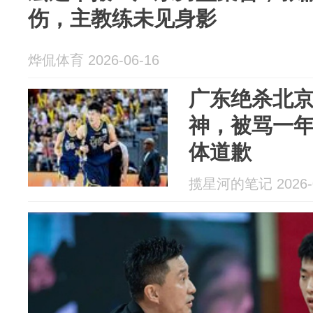
伤，主教练未见身影
烨侃体育 2026-06-16
广东绝杀北
神，被骂一
体道歉
揽星河的笔记 2026-0