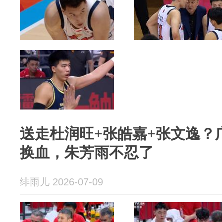
送走杜润旺+张皓嘉+张文逸？
换血，朱芳雨不忍了
绯雨儿 2026-07-09