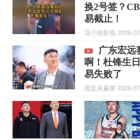
换2号签？C
易截止！
花小猫影视 2026-07
广东宏远
啊！杜锋生
易失败了
国足未赢够 2026-07