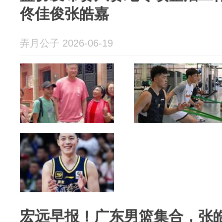
佟佳俊张皓嘉
弄月公子 2026-06-19
宏远早报！广东男篮集合，张