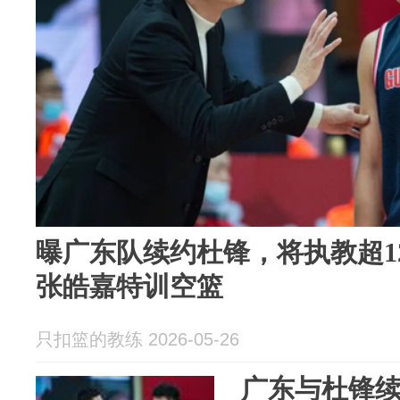
曝广东队续约杜锋，将执教超1
张皓嘉特训空篮
只扣篮的教练 2026-05-26
广东与杜锋