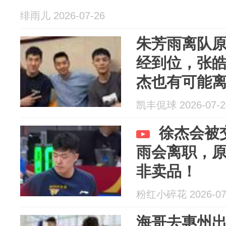
绯雨儿 2026-07-26
朱芳雨离队
经到位，张
杰也有可能
凯丰侃球 2026-07-2
徐杰会被
雨会离职，
非卖品！
粉红小碎花 2026-07
海哥去惠州