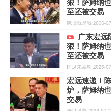
狠！萨姆纳
至还被交易
晓隯就是我 2026-07
广东宏远
狠！萨姆纳
至还被交易
国足未赢够 2026-07
宏远速递！
炉，萨姆纳
交易
老垯科普 2026-07-2