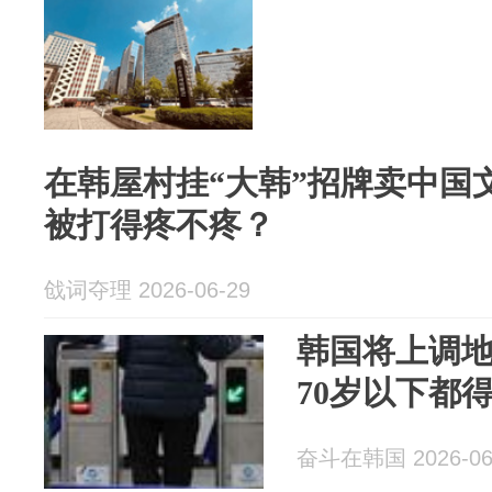
在韩屋村挂“大韩”招牌卖中国
被打得疼不疼？
戗词夺理 2026-06-29
韩国将上调
70岁以下都
奋斗在韩国 2026-06