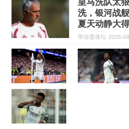
皇马洗队太
洗，银河战
夏天动静大
带你逛体坛 2026-08