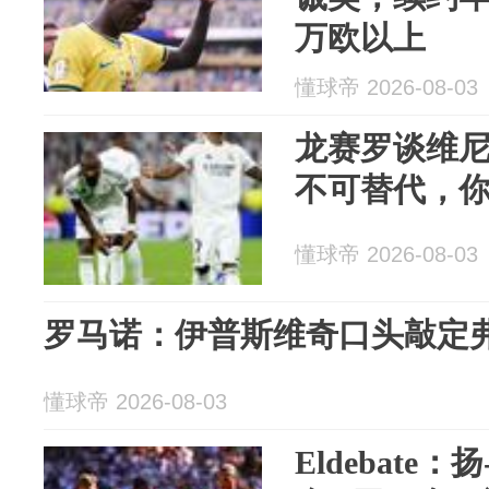
万欧以上
懂球帝 2026-08-03
龙赛罗谈维
不可替代，
懂球帝 2026-08-03
罗马诺：伊普斯维奇口头敲定弗
懂球帝 2026-08-03
Eldebat