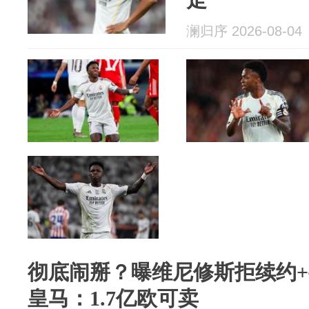
澜归序 2026-08-04
彻底闹掰？曝维尼修斯拒续约+要
皇马：1.7亿欧可卖