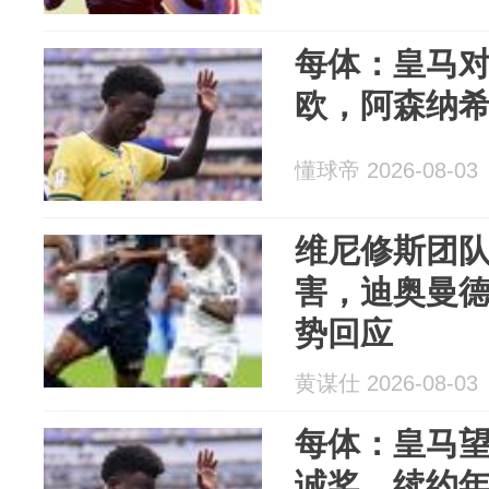
每体：皇马对
欧，阿森纳
懂球帝 2026-08-03
维尼修斯团
害，迪奥曼
势回应
黄谋仕 2026-08-03
每体：皇马
诚奖，续约年