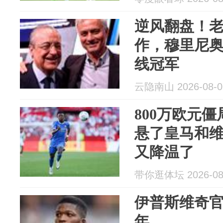
逆风翻盘！
作，穆里尼
线冠军
云隐南山 2026-08-0
800万欧元
悬了皇马和
又降温了
带你逛体坛 2026-08
伊普斯维奇
年