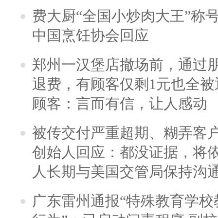
费大厨“全国小炒肉大王”称
中国烹饪协会回应
郑州一汉堡店撤场前，通过
退费，有顾客仅剩1元也全被
顾客：言而有信，让人感动
被传交付严重超期、糊弄客
创始人回应：都没证据，将依
人长期与美国交管局保持沟通
广东雷州通报“特殊教育学校