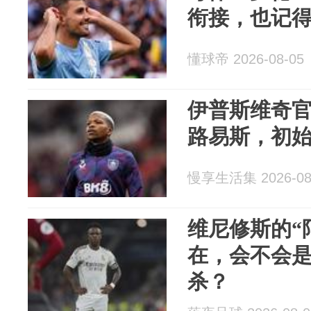
衔接，也记
懂球帝 2026-08-05
伊普斯维奇官
路易斯，初始
慢享生活集 2026-08
维尼修斯的“
在，会不会
杀？