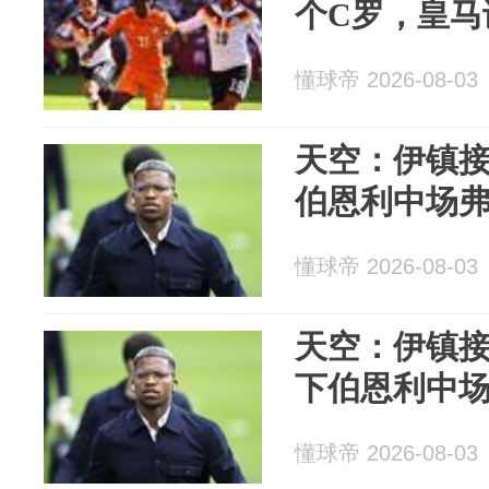
个C罗，皇马
懂球帝 2026-08-03
天空：伊镇接
伯恩利中场弗
懂球帝 2026-08-03
天空：伊镇接
下伯恩利中场
懂球帝 2026-08-03