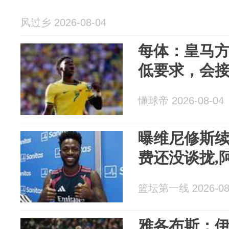
风过乡 2026-08-04
每体：皇马
低要求，会
懂球帝 2026-08-04
曝维尼修斯续
费还没谈拢,
篮坛第一线 2026-08
雅各布斯：伊