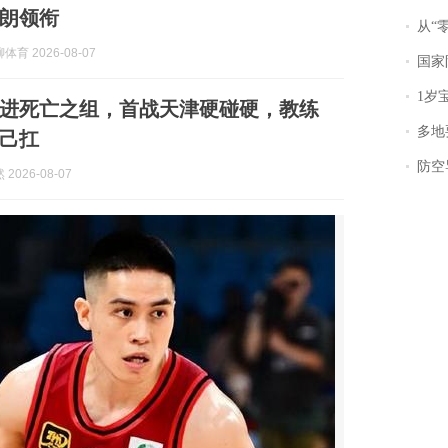
朗领衔
从“零风
育 2026-08-07
国家防
1岁宝宝碰
进死亡之组，首战天津硬碰硬，教练
多地
己扛
防空导
2026-08-07