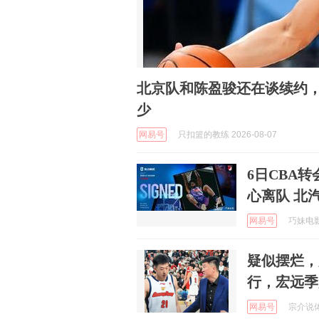
北京队和陈盈骏还在谈续约
少
网易号
只扣篮的教练 2026-08-07
6日CBA
心离队 北
网易号
巧妹电影 
疑似摆烂，
行，宏远季
网易号
宗介说体育