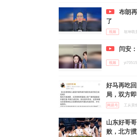
布朗
了
视频
垣坤萌主 
闫安
视频
yi7051
好马再吃回
局，双方即
网易号
工从昊懂球
山东好哥哥
败，北方掼