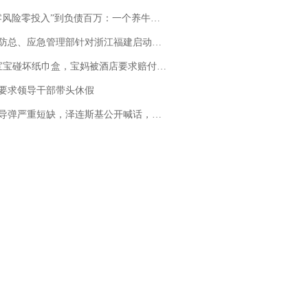
险零投入”到负债百万：一个养牛项目崩盘后，谁该为农户的贷款买单丨红星调查
总、应急管理部针对浙江福建启动防汛防台风四级应急响应
坏纸巾盒，宝妈被酒店要求赔付924元！三亚一酒店回复：骨瓷定制！网友一查价格，吵翻了
要求领导干部带头休假
弹严重短缺，泽连斯基公开喊话，乌克兰失去导弹拦截能力？