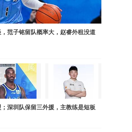
谈，范子铭留队概率大，赵睿外租没道
盟；深圳队保留三外援，主教练是短板