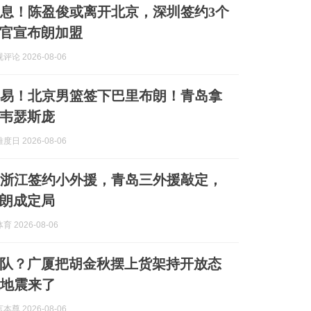
消息！陈盈俊或离开北京，深圳签约3个
官宣布朗加盟
论 2026-08-06
交易！北京男篮签下巴里布朗！青岛拿
韦瑟斯庞
日 2026-08-06
！浙江签约小外援，青岛三外援敲定，
朗成定局
 2026-08-06
队？广厦把胡金秋摆上货架持开放态
大地震来了
尊 2026-08-06