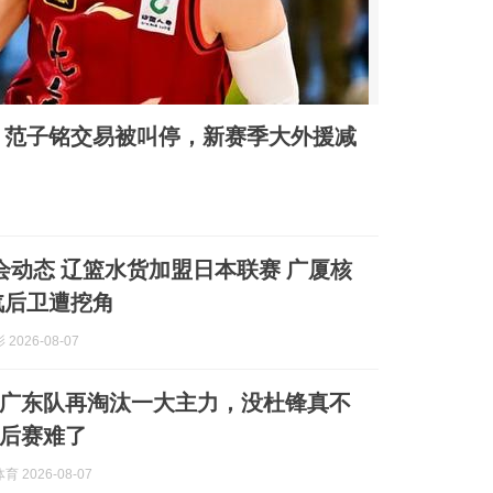
，范子铭交易被叫停，新赛季大外援减
转会动态 辽篮水货加盟日本联赛 广厦核
汽后卫遭挖角
2026-08-07
广东队再淘汰一大主力，没杜锋真不
后赛难了
 2026-08-07