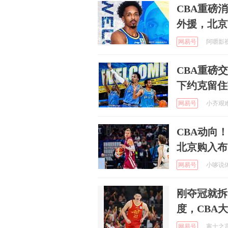
CBA重磅
外援，北京
网易号
阿嚼影视评
CBA重磅
下约克留住
网易号
小齐艰难度
CBA动向
北京购入布
网易号
小哆说体育
刚夺冠就拆
度，CBA
网易号
寒士之言本