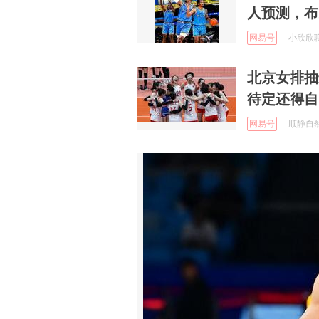
人预测，布
网易号
小欣欣聊体
北京女排抽
待定还得自
网易号
顺静自然 