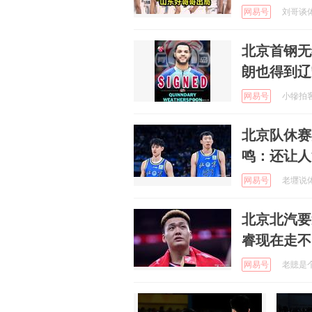
网易号
刘哥谈体育
北京首钢无
朗也得到辽
网易号
小犙拍客在
北京队休赛
鸣：还让人
网易号
老壥说体育
北京北汽要
睿现在走不
网易号
老贃是个手