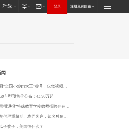
登录
注册免费邮箱
新闻
“全国小炒肉大王”称号，仅凭视频评出？中国烹饪协会回应
G9车型预售价公布：43.98万起
通报“特殊教育学校教师招聘存在违规行为”：已启动问责程序 副校长被停职
期、糊弄客户，知名独角兽车企创始人回应：都没证据，将依法采取措施，“本人长期与美国交管局保持沟通，对方表示肯定”
瓜子饺子，美国怕什么？