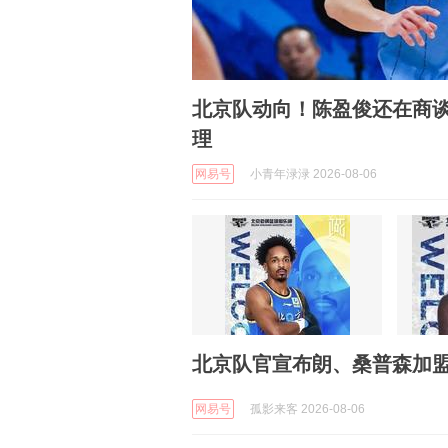
北京队动向！陈盈俊还在商
理
网易号
小青年渌渌 2026-08-06
北京队官宣布朗、桑普森加
网易号
孤影来客 2026-08-06