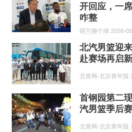
开回应，一
咋整
萌兰聊个球 2026-05
北汽男篮迎
赴赛场再启
北青网-北京青年报 20
首钢园第二
汽男篮季后
北青网-北京青年报 20