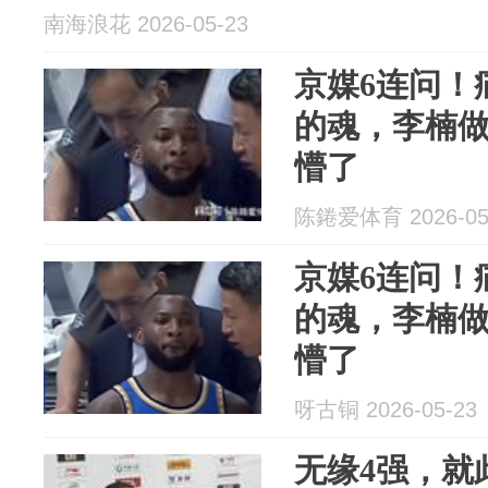
南海浪花 2026-05-23
京媒6连问！
的魂，李楠
懵了
陈錈爱体育 2026-05
京媒6连问！
的魂，李楠
懵了
呀古铜 2026-05-23
无缘4强，就