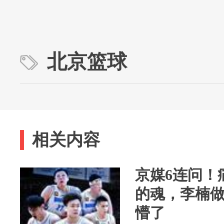
北京篮球
相关内容
京媒6连问！
的魂，李楠
懵了