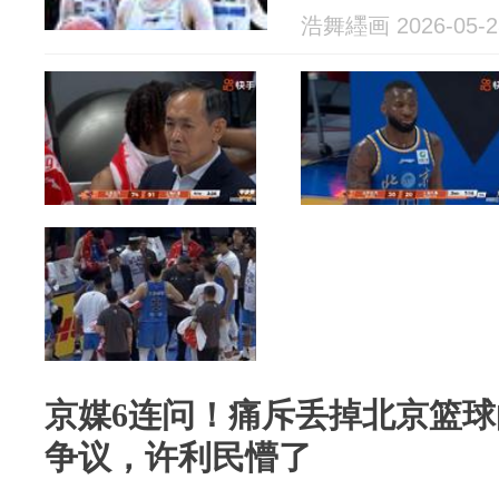
浩舞纆画 2026-05-2
京媒6连问！痛斥丢掉北京篮
争议，许利民懵了