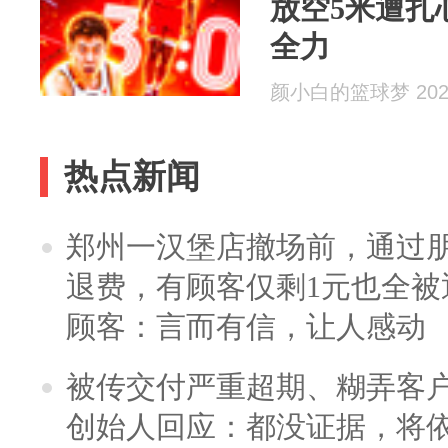
放空5米遭扎
全力
颜小白的篮球梦 2026
热点新闻
郑州一汉堡店撤场前，通过
退费，有顾客仅剩1元也全被
顾客：言而有信，让人感动
被传交付严重超期、糊弄客
创始人回应：都没证据，将依