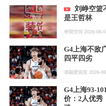
刘峥空篮
是王哲林
奇聞空间 2026-06-0
G4上海不敌
四平四劣
谭颞爱搞笑 2026-06
G4上海93-
价：2人优秀