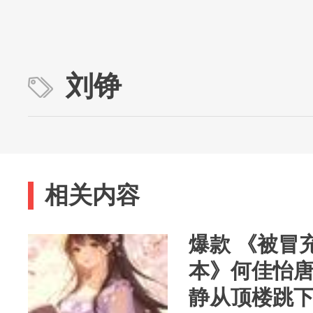
刘铮
相关内容
爆款 《被冒
本》何佳怡唐
静从顶楼跳