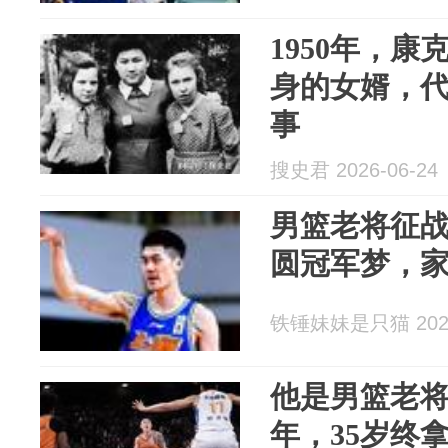
1950年，
身的女婿，
事
搜史君 2026-06-24
男篮老将征战
圆冠军梦，
铁锤妹妹是只猫 2026
他是男篮老将
年，35岁终