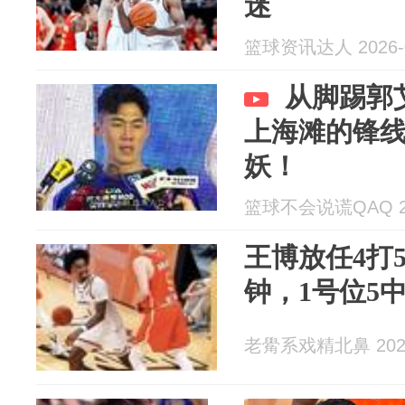
迷
篮球资讯达人 2026-0
从脚踢郭
上海滩的锋
妖！
篮球不会说谎QAQ 202
王博放任4打
钟，1号位5
老觷系戏精北鼻 2026