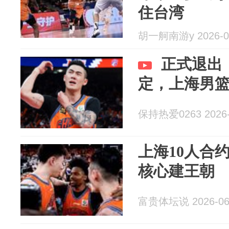
住台湾
胡一舸南游y 2026-0
正式退出
定，上海男
保持热爱0263 2026-
上海10人合
核心建王朝
富贵体坛说 2026-06