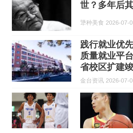
世？多年后
犟种美食 2026-07-0
践行就业优先
质量就业平
省校区扩建竣
量充分就业联
金台资讯 2026-07-0
在长春举行