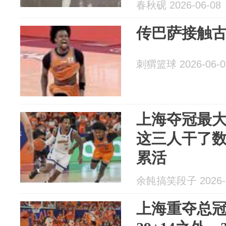
春秋砚 2026-06-08
传巴萨接触
刺猬篮球 2026-06-0
上海夺冠最
这三人干了
累活
余飩搞笑段子 2026-0
上海重夺总