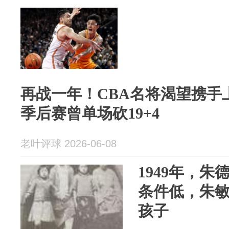
再战一年！CBA名将渴望携手
季后赛曾单场砍19+4
老叶评球 2026-06-08
1949年，
条件低，朱
孩子