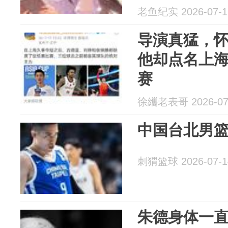
和唐奕的婚
老鱼纪实 2026-07-1
导演真猛，
他却点名上海
赛
徐纗老表哥 2026-07
中国台北男
刺猬篮球 2026-07-1
朱德身体一