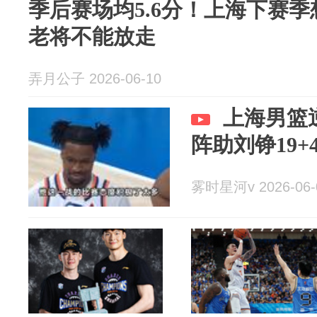
季后赛场均5.6分！上海下赛季
老将不能放走
弄月公子 2026-06-10
上海男篮
阵助刘铮19+
雾时星河v 2026-06-