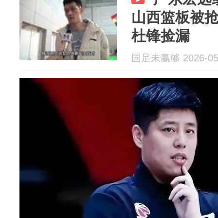
山西篮板被
杜锋捡漏
国足未赢够 2026-05