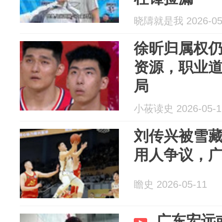
晓隯就是我 2026-05
徐昕归属权
资源，职业
局
小莜读史 2026-05-1
刘传兴被雪
用人争议，
瞻史 2026-05-11
广东宏远