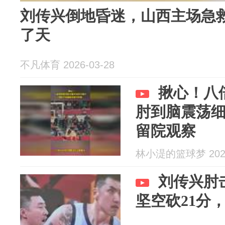
刘传兴倒地昏迷，山西主场急
了天
不凡体育 2026-03-28
揪心！八
肘到脑震荡
留院观察
林小湜的篮球梦 2026
刘传兴肘
坚空砍21分，