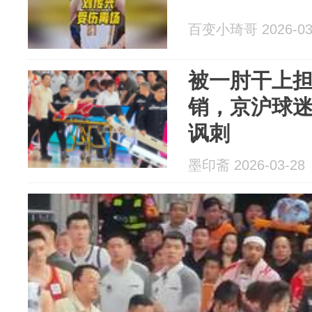
百变小琦哥 2026-03
被一肘干上
销，京沪球
讽刺
墨印斋 2026-03-28