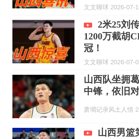
文文聊球 2026-07-1
2米25刘
1200万截胡
冠！
文文聊球 2026-07-0
山西队坐拥
中锋，依旧
萧壛记录风土人情 202
山西男篮