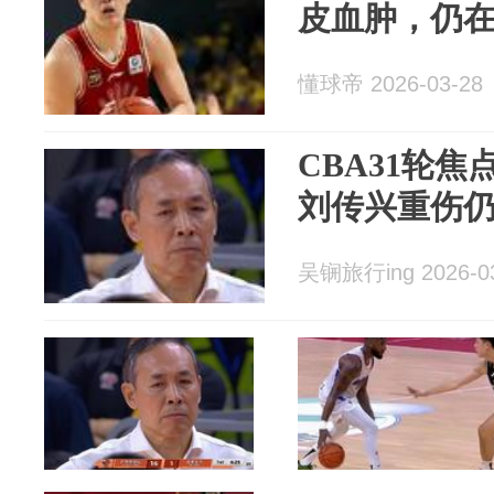
皮血肿，仍
懂球帝 2026-03-28
CBA31轮
刘传兴重伤
吴锎旅行ing 2026-0