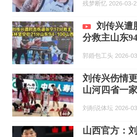
残梦断忆 2026-03-2
刘传兴遭
分救主山东94
郭錉包工头 2026-03
刘传兴伤情
山河四省一
刘剮说体坛 2026-03
山西官方：