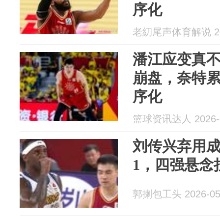
序化
老糿尾声体育解说 202
潘江应变真
崩盘，奈特
序化
篮球资讯达人 2026-0
刘传兴弃用成
1，四强悬念
郭揦包工头 2026-05