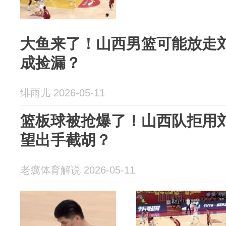
大鱼来了！山西男篮可能放走
成捡漏？
绯雨儿 2026-05-11
篮板球被抢爆了！山西队拒用
望出手截胡？
老癘体育解说 2026-05-11