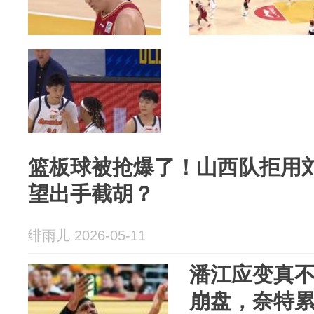
篮板球被抢爆了！山西队拒用
望出手截胡？
绯雨儿 2026-05-11
潘江应变真
崩盘，奈特