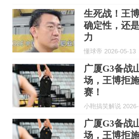
生死战！王
确定性，还
力
懂球帝 2026-05-13
广厦G3备战
场，王博拒施
赛！
小鞄搞笑解说 2026-0
广厦G3备战
场，王博拒施