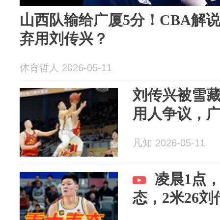
山西队输给广厦5分！CBA解
弃用刘传兴？
体育哲人 2026-05-11
刘传兴被雪
用人争议，
凡知 2026-05-11
凌晨1点
态，2米26