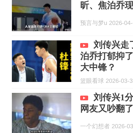
昕、焦泊乔
预言与梦u 2026-04-
刘传兴走
泊乔打郁抑
大中锋？
篮眼看球 2026-03-3
刘传兴1
网友又吵翻
一个幻想者 2026-03