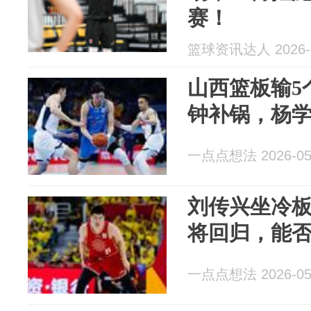
赛！
篮球资讯达人 2026-0
山西篮板输5
钟补锅，杨
一点点想法 2026-05
刘传兴坐冷
将回归，能
一点点想法 2026-05