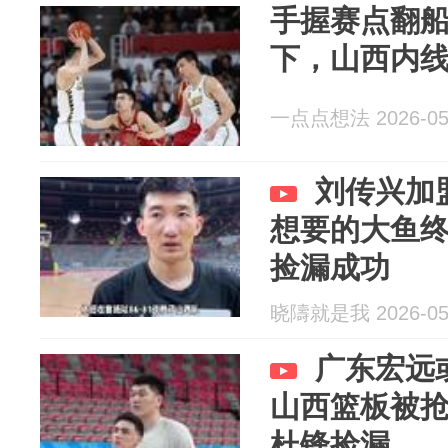
手握赛点翻
下，山西内
一点点想法 2026-05
刘传兴加
想要的大鱼
捡漏成功
晓隯就是我 2026-05
广东宏远
山西篮板被
杜锋捡漏