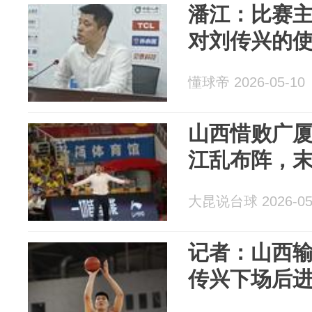
潘江：比赛
对刘传兴的
懂球帝 2026-05-10
山西惜败广厦
江乱布阵，
大昆说台球 2026-05
记者：山西
传兴下场后