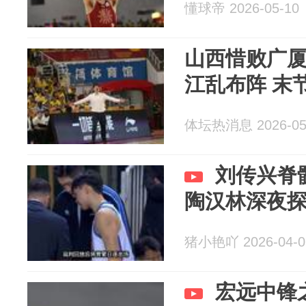
懂球帝 2026-05-10
山西惜败广厦
江乱布阵 末
体坛热消息 2026-05
刘传兴脊
陶汉林深夜
猪小艳吖 2026-04-0
宏远中锋