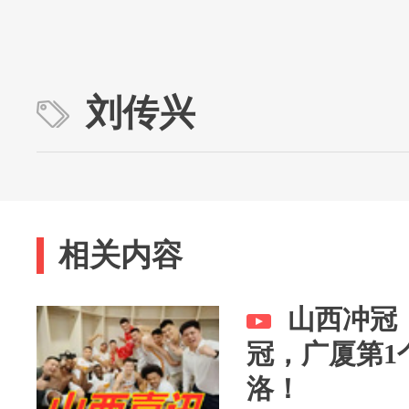
刘传兴
相关内容
山西冲冠，
冠，广厦第1
洛！