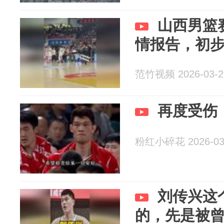
山西男篮
情报告，初
范竹视频 2026-03-2
再度受伤！
粉红小碎花 2026-03
刘传兴这
的，先是被曾