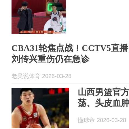
CBA31轮焦点战！CCTV5直
刘传兴重伤仍在急诊
老吴说体育 2026-03-28
山西男篮官
荡、头皮血
懂球帝 2026-03-28