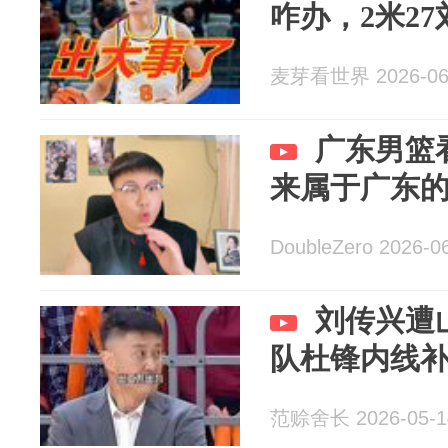
咋办，2米2
麦芽看世界 2026-06
广东男篮
来属于广东
DoubleZero 2026-0
刘传兴遭
队杜锋内线
范赊舍长 2026-05-1