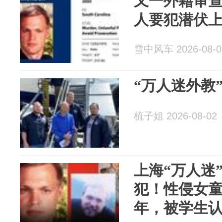
又一外籍审
人要犯潜伏上
雪中风车 2026-08-0
“万人迷外教
梳子姐 2026-08-02
上海“万人迷
犯！性侵女童
年，被学生