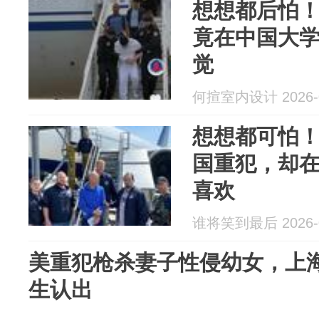
想想都后怕
竟在中国大
觉
何揎室内设计 2026-0
想想都可怕
国重犯，却
喜欢
谁将笑到最后 2026-0
美重犯枪杀妻子性侵幼女，上海
生认出