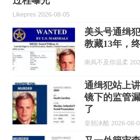
过程曝光
Likepres 2026-08-05
美头号通缉
教藏13年，
南风不及你温柔 2026
通缉犯站上
镜下的监管
了
皇朝冰酷 2026-08-0