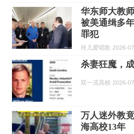
华东师大教
被美通缉多
罪犯
玲儿爱唱歌 2026-07
杀妻狂魔，成9
双一流高校 2026-07
万人迷外教
海高校13年