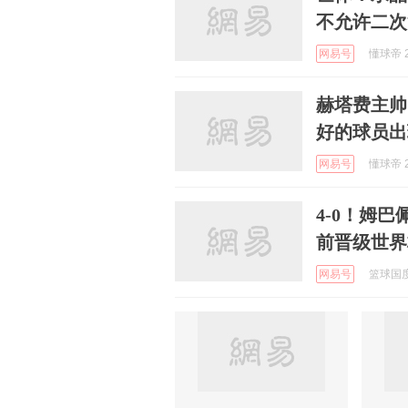
不允许二次
网易号
懂球帝 2
赫塔费主帅
好的球员出
网易号
懂球帝 2
4-0！姆巴
前晋级世界
网易号
篮球国度 