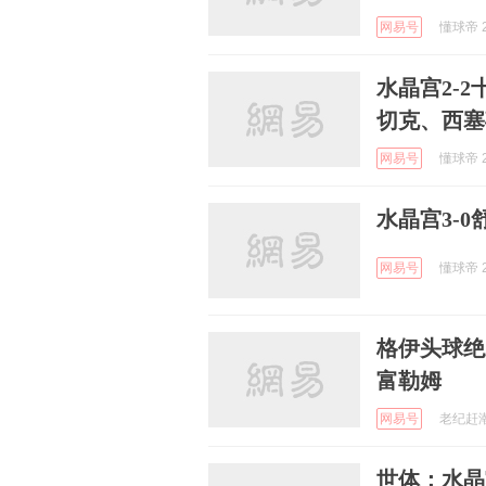
网易号
懂球帝 2
水晶宫2-
切克、西塞
网易号
懂球帝 2
水晶宫3-
网易号
懂球帝 2
格伊头球绝
富勒姆
网易号
老纪赶潮流
世体：水晶