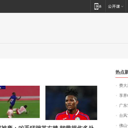
热点
费大厨
享界
广东雷州
台风“
佛山一中学