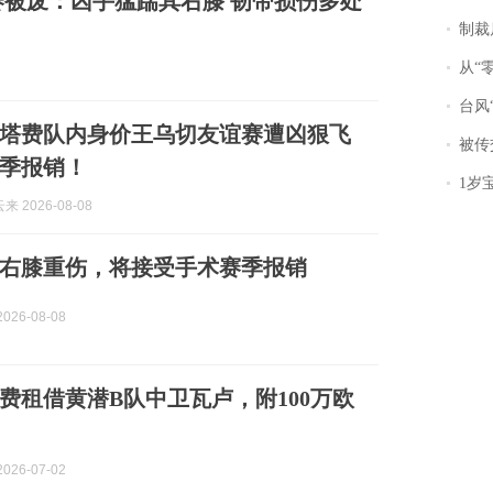
被废：凶手猛踹其右膝 韧带损伤多处
制裁
从“零风
台风“
塔费队内身价王乌切友谊赛遭凶狠飞
被传交付严重超
季报销！
1岁宝宝碰
 2026-08-08
右膝重伤，将接受手术赛季报销
026-08-08
费租借黄潜B队中卫瓦卢，附100万欧
026-07-02