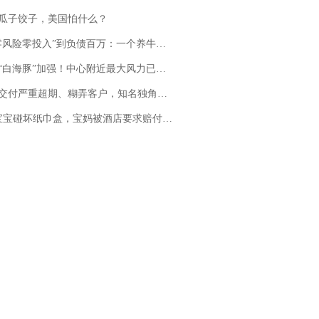
瓜子饺子，美国怕什么？
险零投入”到负债百万：一个养牛项目崩盘后，谁该为农户的贷款买单丨红星调查
白海豚”加强！中心附近最大风力已达15级 最新研判
期、糊弄客户，知名独角兽车企创始人回应：都没证据，将依法采取措施，“本人长期与美国交管局保持沟通，对方表示肯定”
坏纸巾盒，宝妈被酒店要求赔付924元！三亚一酒店回复：骨瓷定制！网友一查价格，吵翻了