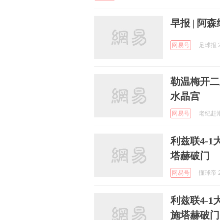
早报 | 
网易号
足球报 2
勒温梅开二
水晶宫
网易号
老纪赶潮流
利兹联4-
塔赫破门
网易号
懂球帝 2
利兹联4-
施塔赫破门