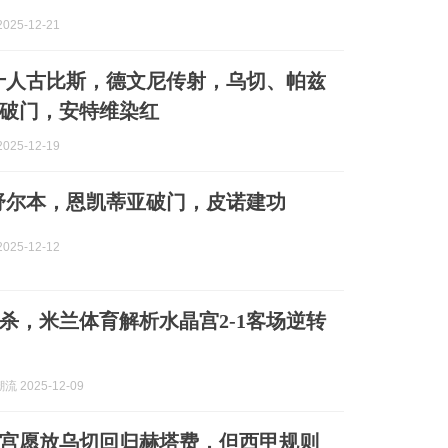
025-12-21
2十人古比斯，德文尼传射，乌切、帕兹
破门，安特维染红
025-12-19
0舒尔本，恩凯蒂亚破门，皮诺建功
025-12-12
杀，米兰体育解析水晶宫2-1客场逆转
 2025-12-09
宫愿放乌切回归赫塔费，但西甲规则