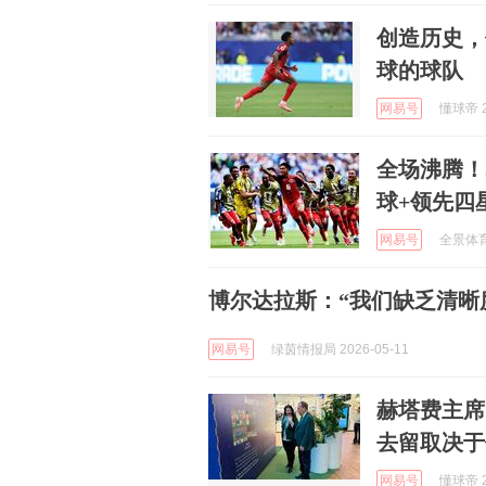
创造历史，
球的球队
网易号
懂球帝 2
全场沸腾！
球+领先四
网易号
全景体育V
博尔达拉斯：“我们缺乏清晰
网易号
绿茵情报局 2026-05-11
赫塔费主席
去留取决于
网易号
懂球帝 2