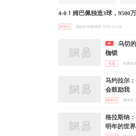
4-0！姆巴佩独造3球，95
网易号
我的护球最独特 2025-11-14
乌切
枷锁
视频
宋隊搞笑配
马约拉尔：
会鼓励我
网易号
懂球帝 2
格拉斯纳：
明年的世界