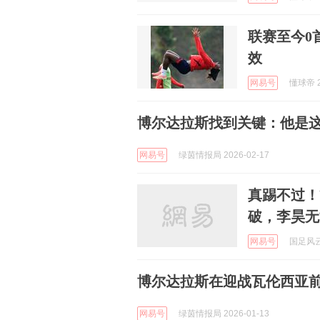
联赛至今0
效
网易号
懂球帝 2
博尔达拉斯找到关键：他是
网易号
绿茵情报局 2026-02-17
真踢不过！
破，李昊无
网易号
国足风云 
博尔达拉斯在迎战瓦伦西亚
网易号
绿茵情报局 2026-01-13