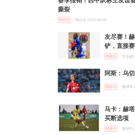
赛季报销！西甲队标王友谊赛
撕裂
网易号
风过乡 2026-08-08
友尽赛！赫
铲，直接赛
网易号
天光破云来
阿斯：乌切
网易号
懂球帝 2
马卡：赫塔
买断选项
网易号
懂球帝 2