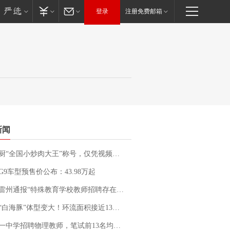
登录
注册免费邮箱
新闻
“全国小炒肉大王”称号，仅凭视频评出？中国烹饪协会回应
G9车型预售价公布：43.98万起
通报“特殊教育学校教师招聘存在违规行为”：已启动问责程序 副校长被停职
白海豚”体型变大！环流面积接近13个浙江那么大
招聘物理教师，笔试前13名均遭淘汰？教育局：已叫停招聘，成立调查组全面核查