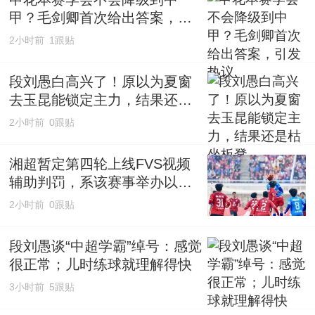
甲？毛剑卿首次给出答案，引
发热议
2小时前
1跟贴
段刘愚白高兴了！原以为夏窗
去玉昆能锁定主力，结果还是
枯坐板凳
2小时前
0跟贴
湘超暂定第四轮上线FVS视频
辅助判罚，系该赛事举办以来
首次使用专业视频辅助执裁技
2小时前
0跟贴
术
段刘愚谈“中超学霸”绰号：感觉
很正常；儿时练球就理解得快
3小时前
5跟贴