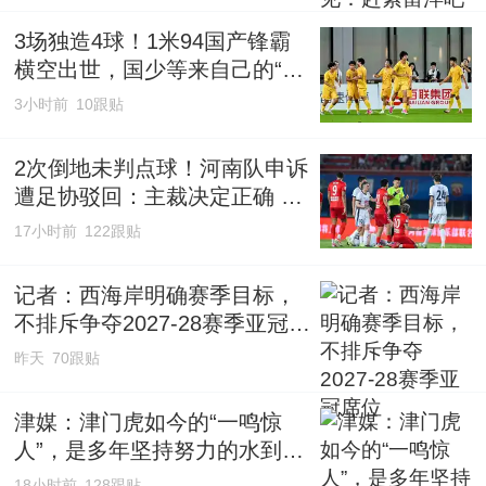
3场独造4球！1米94国产锋霸
横空出世，国少等来自己的“哈
兰德”
3小时前
10跟贴
2次倒地未判点球！河南队申诉
遭足协驳回：主裁决定正确 英
博未获利
17小时前
122跟贴
记者：西海岸明确赛季目标，
不排斥争夺2027-28赛季亚冠席
位
昨天
70跟贴
津媒：津门虎如今的“一鸣惊
人”，是多年坚持努力的水到渠
成
18小时前
128跟贴