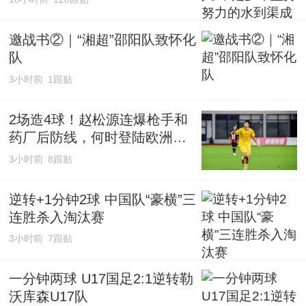
邀战书②｜“湘超”邵阳队致怀化
队
3小时前
1跟贴
2场造4球！赵松源连爆枪手和
药厂后防线，何时登陆欧洲足
坛？
3小时前
8跟贴
逆转+1分钟2球 中国队“豪横”三
连胜杀入淘汰赛
3小时前
7跟贴
一分钟两球 U17国足2:1逆转勒
沃库森U17队