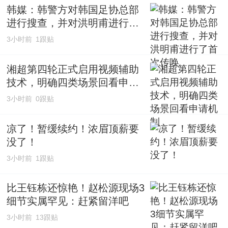
韩媒：韩警方对韩国足协总部
进行搜查，并对洪明甫进行了
首次传唤
3小时前
1跟贴
湘超第四轮正式启用视频辅助
技术，明确四类场景回看申请
机制
3小时前
0跟贴
凉了！暂缓续约！浓眉顶薪要
没了！
3小时前
1跟贴
比王钰栋还惊艳！赵松源现场3
细节实属罕见：赶紧留洋吧
3小时前
13跟贴