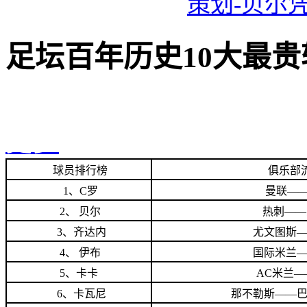
策
划-贝尔
足坛百年历史10大最贵
更多
球员排行榜
俱乐部
1、C罗
曼联—
2、 贝尔
热刺——
3、齐达内
尤文图斯—
4、 伊布
国际米兰—
5、卡卡
AC米兰—
6、卡瓦尼
那不勒斯——巴