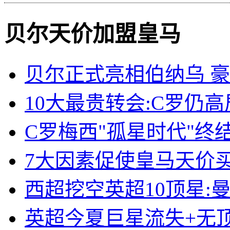
贝尔天价加盟皇马
贝尔正式亮相伯纳乌 豪
10大最贵转会:C罗仍高
C罗梅西"孤星时代"终
7大因素促使皇马天价买
西超挖空英超10顶星:
英超今夏巨星流失+无顶