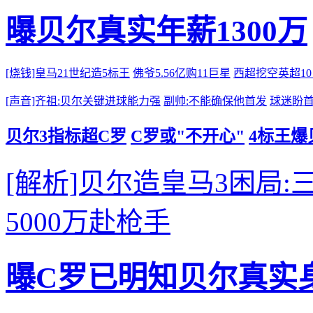
曝贝尔真实年薪1300万
[烧钱]皇马21世纪造5标王
佛爷5.56亿购11巨星
西超挖空英超1
[声音]齐祖:贝尔关键进球能力强
副帅:不能确保他首发
球迷盼
贝尔3指标超C罗
C罗或"不开心"
4标王爆
[解析]贝尔造皇马3困局:
5000万赴枪手
曝C罗已明知贝尔真实身