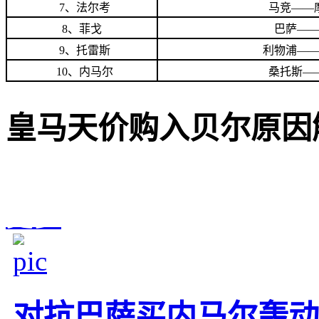
7、法尔考
马竞——
8、菲戈
巴萨——
9、托雷斯
利物浦——
10、内马尔
桑托斯—
皇马天价购入贝尔原因
更多
对抗巴萨买内马尔轰动