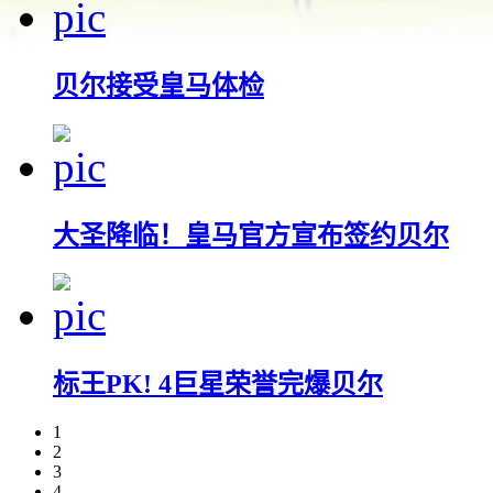
贝尔接受皇马体检
大圣降临！皇马官方宣布签约贝尔
标王PK! 4巨星荣誉完爆贝尔
1
2
3
4