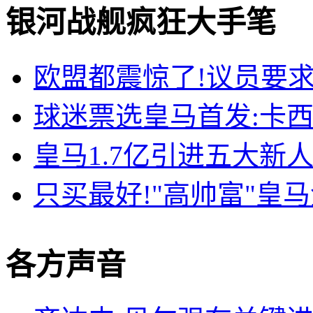
银河战舰疯狂大手笔
欧盟都震惊了!议员要求
球迷票选皇马首发:卡西
皇马1.7亿引进五大新人
只买最好!"高帅富"皇
各方声音