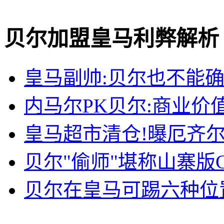
贝尔加盟皇马利弊解析
皇马副帅:贝尔也不能确
内马尔PK贝尔:商业价值
皇马超市清仓!曝厄齐尔
贝尔"偷师"堪称山寨版
贝尔在皇马可踢六种位