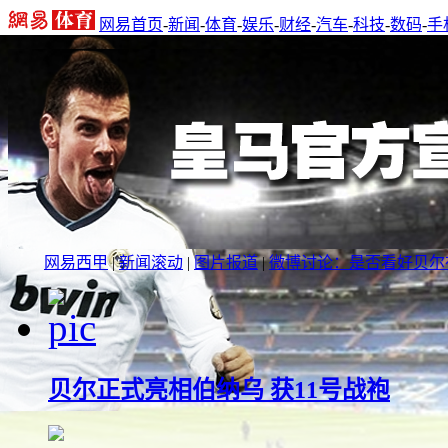
网易首页
-
新闻
-
体育
-
娱乐
-
财经
-
汽车
-
科技
-
数码
-
手
网易西甲
|
新闻滚动
|
图片报道
|
微博讨论：是否看好贝尔
贝尔正式亮相伯纳乌 获11号战袍