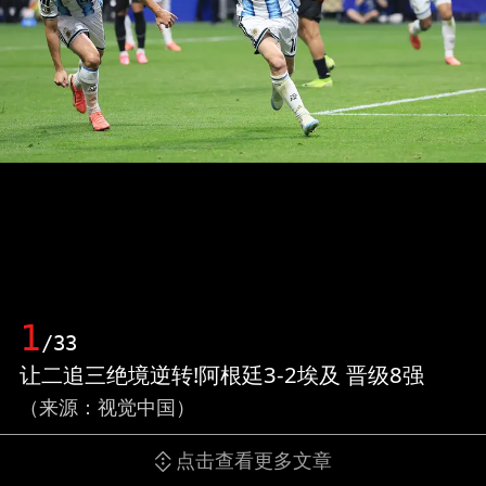
1
/33
让二追三绝境逆转!阿根廷3-2埃及 晋级8强
（来源：视觉中国）
点击查看更多文章