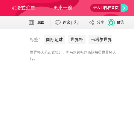
沉浸式追星
再来一遍
荐彩
0
(
)
原图
评论
分享：
易信
标签：
国际足球
世界杯
卡塔尔世界
杯
巴西队
内马尔
世界杯大幕正式拉开，内马尔领衔巴西队拍摄世界杯大
片。