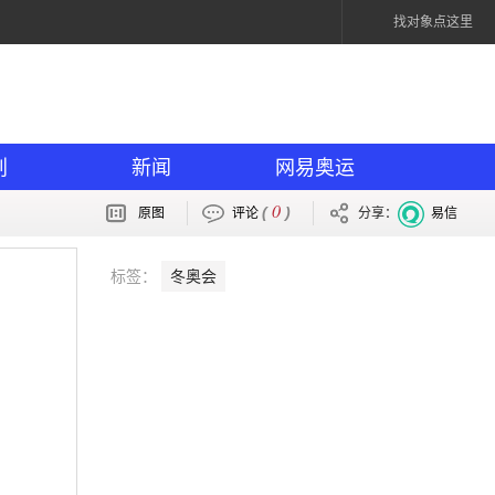
找对象点这里
划
新闻
网易奥运
0
(
)
原图
评论
分享：
易信
标签：
冬奥会