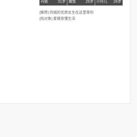
丹妮
31岁
雅悠
26岁
小玲儿
26岁
[推荐] 同城的优质女生在这里等你
[找对象] 爱健身懂生活