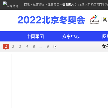
网易
>
体育频道
>
体育图集
>
查看图片
为3.6亿人新闻阅读而生
2022北京冬奥会
中国军团
赛事中心
图
女
1
2
3
4
5
...
9