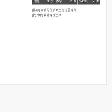
丹妮
31岁
雅悠
26岁
小玲儿
26岁
[推荐] 同城的优质女生在这里等你
[找对象] 爱健身懂生活