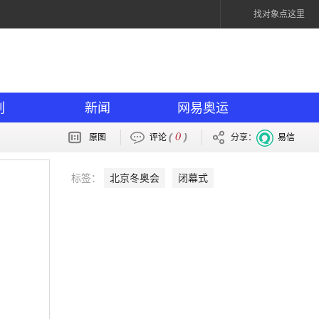
找对象点这里
划
新闻
网易奥运
0
(
)
原图
评论
分享：
易信
标签：
北京冬奥会
闭幕式