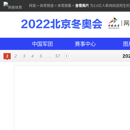
网易
>
体育频道
>
体育图集
>
查看图片
为3.6亿人新闻阅读而生
2022北京冬奥会
中国军团
赛事中心
图
2
1
2
3
4
5
...
57