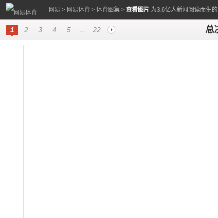
网易
>
网易体育
>
体育图集
>
查看图片
为3.6亿人新闻阅读而生
总
1
2
3
4
5
...
22