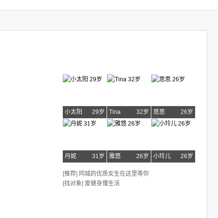
小太阳
29岁
Tina
32岁
思思
26岁
丹妮
31岁
雅悠
26岁
小玲儿
26岁
[推荐] 同城的优质女生在这里等你
[找对象] 爱健身懂生活