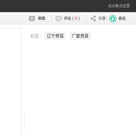
找对象点这里
0
(
)
原图
评论
分享：
易信
标签：
辽宁男篮
广厦男篮