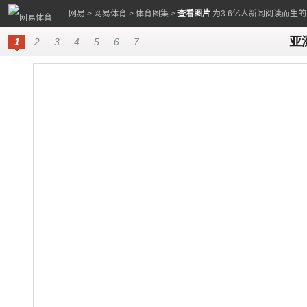
网易
>
网易体育
>
体育图集
>
查看图片
为3.6亿人新闻阅读而生
亚
1
2
3
4
5
6
7