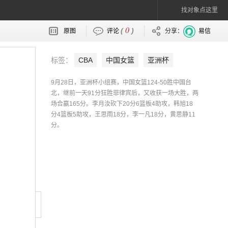
找对象点这里
0
(
)
原图
评论
分享：
易信
标签：
CBA
中国女篮
亚洲杯
9月28日，亚洲杯小组赛，中国女篮124-50胜中国台
北，继前一天91分狂胜菲律宾后，又收获一场大胜，两
场合赢165分。李月汝砍下20分6篮板4助攻，韩旭18
分4篮板5助攻，王思雨18分，李一凡18分，黄思静11
分。