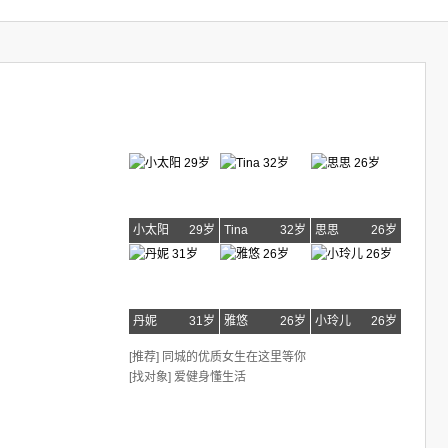
小太阳
29岁
Tina
32岁
思思
26岁
丹妮
31岁
雅悠
26岁
小玲儿
26岁
[推荐] 同城的优质女生在这里等你
[找对象] 爱健身懂生活