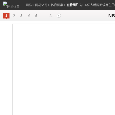
网易
>
网易体育
>
体育图集
>
查看图片
为3.6亿人新闻阅读而生
N
1
2
3
4
5
...
11