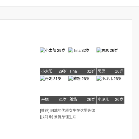
小太阳
29岁
Tina
32岁
思思
26岁
丹妮
31岁
雅悠
26岁
小玲儿
26岁
[推荐] 同城的优质女生在这里等你
[找对象] 爱健身懂生活