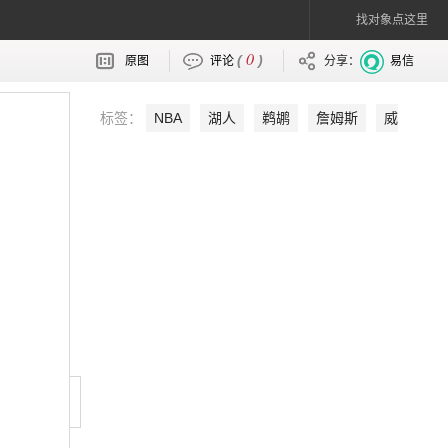
找对象点这里
0
(
)
原图
评论
分享：
易信
标签：
NBA
湖人
鹈鹕
詹姆斯
威
斯布鲁克