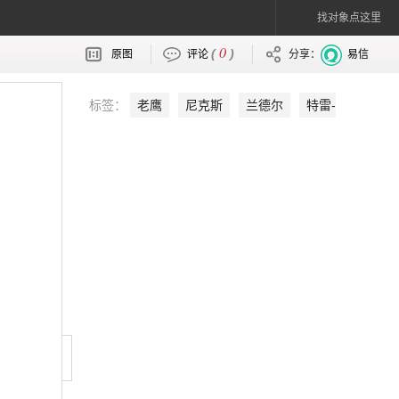
找对象点这里
0
(
)
原图
评论
分享：
易信
标签：
老鹰
尼克斯
兰德尔
特雷-
杨
罗斯