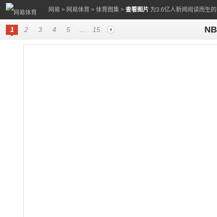
网易
>
网易体育
>
体育图集
>
查看图片
为3.6亿人新闻阅读而生
N
1
2
3
4
5
...
15