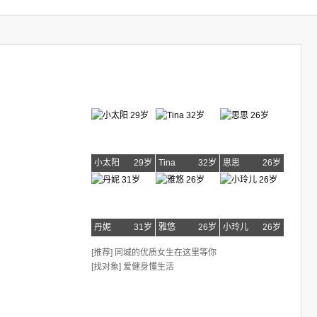
小太阳
29岁
Tina
32岁
思思
26岁
丹妮
31岁
雅悠
26岁
小玲儿
26岁
[推荐] 同城的优质女生在这里等你
[找对象] 爱健身懂生活