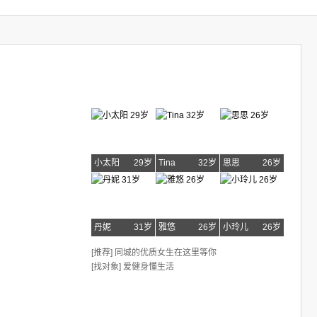
小太阳
29岁
Tina
32岁
思思
26岁
丹妮
31岁
雅悠
26岁
小玲儿
26岁
[推荐] 同城的优质女生在这里等你
[找对象] 爱健身懂生活