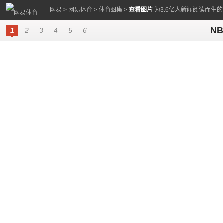
网易
>
网易体育
>
体育图集
>
查看图片
为3.6亿人新闻阅读而生
N
1
2
3
4
5
6