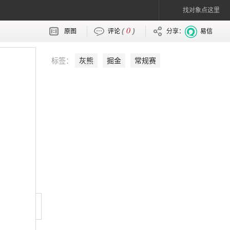
找对象点这里
0
(
)
原图
评论
分享：
易信
标签：
灰熊
掘金
常规赛