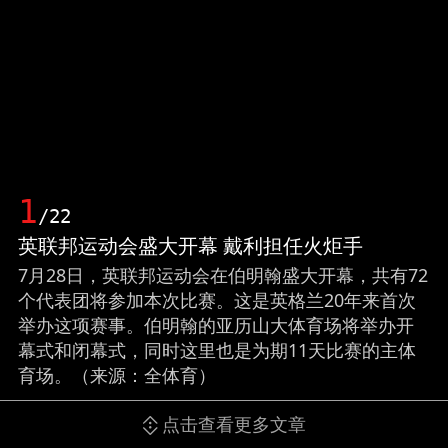
1
/22
英联邦运动会盛大开幕 戴利担任火炬手
7月28日，英联邦运动会在伯明翰盛大开幕，共有72
个代表团将参加本次比赛。这是英格兰20年来首次
举办这项赛事。伯明翰的亚历山大体育场将举办开
幕式和闭幕式，同时这里也是为期11天比赛的主体
育场。（来源：全体育）
点击查看更多文章