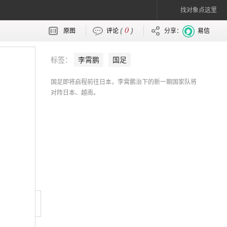
找对象点这里
0
(
)
原图
评论
分享：
易信
标签：
李霄鹏
国足
国足即将启程前往日本，李霄鹏治下的新一期国家队将
对阵日本、越南。