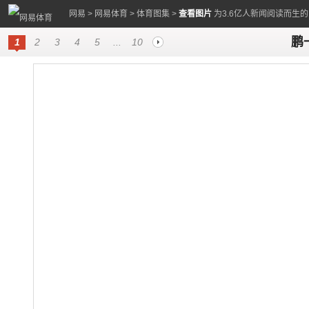
网易
>
网易体育
>
体育图集
>
查看图片
为3.6亿人新闻阅读而生
鹏
1
2
3
4
5
...
10