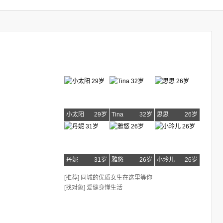
小太阳
29岁
Tina
32岁
思思
26岁
丹妮
31岁
雅悠
26岁
小玲儿
26岁
[推荐] 同城的优质女生在这里等你
[找对象] 爱健身懂生活