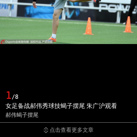
1
/8
女足备战郝伟秀球技蝎子摆尾 朱广沪观看
郝伟蝎子摆尾
点击查看更多文章