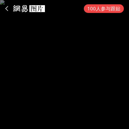
App内打开
100人参与跟贴